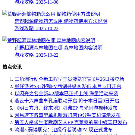
游戏攻略 2025-11-08
荒野起源储物箱怎么用 储物箱使用方法说明
游戏攻略 2025-10-22
荒野起源森林地图在哪 森林地图内容说明
游戏攻略 2025-10-22
热点资讯
三角洲行动全新工程型干员液氮官宣 6月26日将登场
蛋仔派对S31外观PV西湖寻缘季发布 本月12日开启
以闪亮之名全新4.2版本已正式上线 海量活动来袭
燕云十六声曲阜孔庙联动开启 将于本日至9日开启
《明日方舟：终末地》弭弗EP 与光同游视频发布
网易旗下叙事型单机新游归唐19分钟实机演示发布
第五人格求生者默剧艺人EP 克莱奥的掌中蝶现已发布
鸣潮× 赛博朋克：边缘行者联动PV 现正式发布