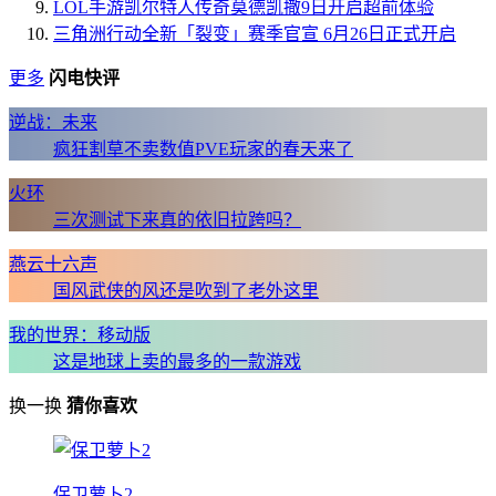
LOL手游凯尔特人传奇莫德凯撒9日开启超前体验
三角洲行动全新「裂变」赛季官宣 6月26日正式开启
更多
闪电快评
逆战：未来
疯狂割草不卖数值PVE玩家的春天来了
火环
三次测试下来真的依旧拉跨吗？
燕云十六声
国风武侠的风还是吹到了老外这里
我的世界：移动版
这是地球上卖的最多的一款游戏
换一换
猜你喜欢
保卫萝卜2