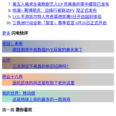
第五人格求生者默剧艺人EP 克莱奥的掌中蝶现已发布
鸣潮× 赛博朋克：边缘行者联动PV 现正式发布
LOL手游凯尔特人传奇莫德凯撒9日开启超前体验
三角洲行动全新「裂变」赛季官宣 6月26日正式开启
更多
闪电快评
逆战：未来
疯狂割草不卖数值PVE玩家的春天来了
火环
三次测试下来真的依旧拉跨吗？
燕云十六声
国风武侠的风还是吹到了老外这里
我的世界：移动版
这是地球上卖的最多的一款游戏
换一换
猜你喜欢