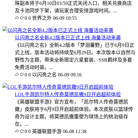
殊副本将于6月10日03:59正式关闭入口，相关兑换商店
及卡池同步下架，请玩家合理安排游戏时间。...
0
0
世界之外
06-09 10:55
以闪亮之名全新4.2版本已正式上线 海量活动来袭
《以闪亮之名》全新4.2版本「梦洄蕃野」已于6月9日正
式上线，版本活动将持续至6月29日。本次版本以自然与
野性为主题，带来全新限定六星套装、SSR羁绊及多套
免费活动时装。...
0
0
以闪亮之名
06-09 09:16
LOL手游凯尔特人传奇莫德凯撒9日开启超前体验
《英雄联盟手游》官方宣布，「凯尔特人传奇莫德凯
撒」皮肤将于6月9日开启超前体验。本次皮肤以篮球传
奇为设计主题，将莫德凯撒重塑为球场上的统治级存
在。...
0
0
英雄联盟手游
06-08 11:38