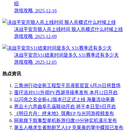
绍
游戏攻略 2025-12-16
决战平安京狼人杀上线时间 狼人杀模式什么时候上线
游戏攻略 2025-12-09
决战平安京S31结束时间是多久 S31赛季还有多少天
游戏攻略 2025-12-05
热点资讯
三角洲行动全新工程型干员液氮官宣 6月26日将登场
蛋仔派对S31外观PV西湖寻缘季发布 本月12日开启
以闪亮之名全新4.2版本已正式上线 海量活动来袭
燕云十六声曲阜孔庙联动开启 将于本日至9日开启
《明日方舟：终末地》弭弗EP 与光同游视频发布
网易旗下叙事型单机新游归唐19分钟实机演示发布
第五人格求生者默剧艺人EP 克莱奥的掌中蝶现已发布