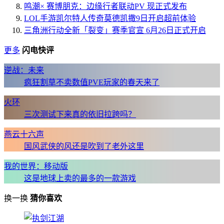
鸣潮× 赛博朋克：边缘行者联动PV 现正式发布
LOL手游凯尔特人传奇莫德凯撒9日开启超前体验
三角洲行动全新「裂变」赛季官宣 6月26日正式开启
更多
闪电快评
逆战：未来
疯狂割草不卖数值PVE玩家的春天来了
火环
三次测试下来真的依旧拉跨吗？
燕云十六声
国风武侠的风还是吹到了老外这里
我的世界：移动版
这是地球上卖的最多的一款游戏
换一换
猜你喜欢