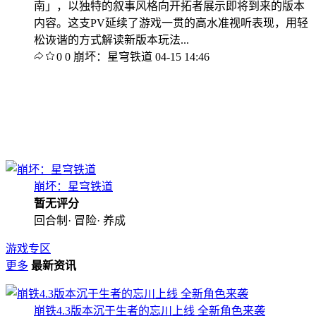
南」，以独特的叙事风格向开拓者展示即将到来的版本
内容。这支PV延续了游戏一贯的高水准视听表现，用轻
松诙谐的方式解读新版本玩法...
0
0
崩坏：星穹铁道
04-15 14:46
崩坏：星穹铁道
暂无评分
回合制· 冒险· 养成
游戏专区
更多
最新资讯
崩铁4.3版本沉于生者的忘川上线 全新角色来袭