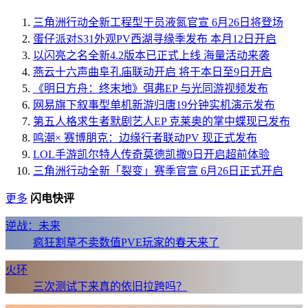
三角洲行动全新工程型干员液氮官宣 6月26日将登场
蛋仔派对S31外观PV西湖寻缘季发布 本月12日开启
以闪亮之名全新4.2版本已正式上线 海量活动来袭
燕云十六声曲阜孔庙联动开启 将于本日至9日开启
《明日方舟：终末地》弭弗EP 与光同游视频发布
网易旗下叙事型单机新游归唐19分钟实机演示发布
第五人格求生者默剧艺人EP 克莱奥的掌中蝶现已发布
鸣潮× 赛博朋克：边缘行者联动PV 现正式发布
LOL手游凯尔特人传奇莫德凯撒9日开启超前体验
三角洲行动全新「裂变」赛季官宣 6月26日正式开启
更多
闪电快评
逆战：未来
疯狂割草不卖数值PVE玩家的春天来了
火环
三次测试下来真的依旧拉跨吗？