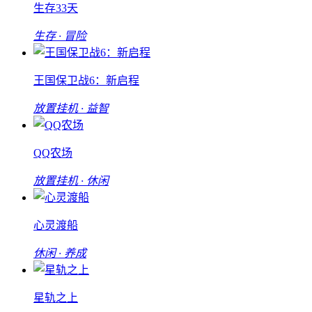
生存33天
生存 · 冒险
王国保卫战6：新启程
放置挂机 · 益智
QQ农场
放置挂机 · 休闲
心灵渡船
休闲 · 养成
星轨之上