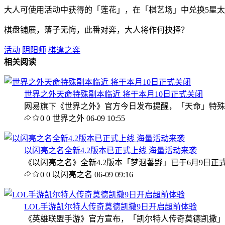
大人可使用活动中获得的「莲花」，在「棋艺场」中兑换5星
棋盘铺展，落子无悔，此番对弈，大人将作何抉择？
活动
阴阳师
棋逢之弈
相关阅读
世界之外天命特殊副本临近 将于本月10日正式关闭
网易旗下《世界之外》官方今日发布提醒，「天命」特殊副本
0
0
世界之外
06-09 10:55
以闪亮之名全新4.2版本已正式上线 海量活动来袭
《以闪亮之名》全新4.2版本「梦洄蕃野」已于6月9日正
0
0
以闪亮之名
06-09 09:16
LOL手游凯尔特人传奇莫德凯撒9日开启超前体验
《英雄联盟手游》官方宣布，「凯尔特人传奇莫德凯撒」皮