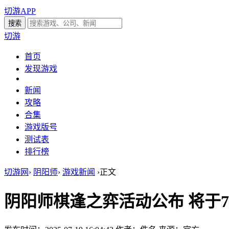
切游APP
切游
首页
发现游戏
新闻
攻略
合集
游戏版号
测试表
排行榜
切游网
›
阴阳师
›
游戏新闻
›
正文
阴阳师棋逢之弈活动公布 将于7