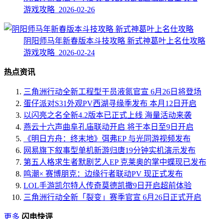
游戏攻略 2026-02-26
阴阳师马年新春版本斗技攻略 新式神葛叶上名仕攻略
游戏攻略 2026-02-24
热点资讯
三角洲行动全新工程型干员液氮官宣 6月26日将登场
蛋仔派对S31外观PV西湖寻缘季发布 本月12日开启
以闪亮之名全新4.2版本已正式上线 海量活动来袭
燕云十六声曲阜孔庙联动开启 将于本日至9日开启
《明日方舟：终末地》弭弗EP 与光同游视频发布
网易旗下叙事型单机新游归唐19分钟实机演示发布
第五人格求生者默剧艺人EP 克莱奥的掌中蝶现已发布
鸣潮× 赛博朋克：边缘行者联动PV 现正式发布
LOL手游凯尔特人传奇莫德凯撒9日开启超前体验
三角洲行动全新「裂变」赛季官宣 6月26日正式开启
更多
闪电快评