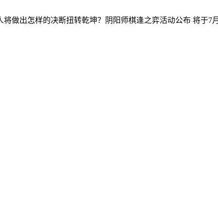
将做出怎样的决断扭转乾坤？阴阳师棋逢之弈活动公布 将于7月