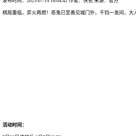
发布时间：2025-07-19 16:04:42
作者：佚名
来源：官方
棋局重临，弈火再燃！恶鬼已至善见城门外，千钧一发间，大人
活动时间：