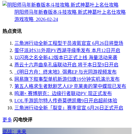
阴阳师马年新春版本斗技攻略 新式神葛叶上名仕攻略
游戏攻略 2026-02-24
热点资讯
三角洲行动全新工程型干员液氮官宣 6月26日将登场
蛋仔派对S31外观PV西湖寻缘季发布 本月12日开启
以闪亮之名全新4.2版本已正式上线 海量活动来袭
燕云十六声曲阜孔庙联动开启 将于本日至9日开启
《明日方舟：终末地》弭弗EP 与光同游视频发布
网易旗下叙事型单机新游归唐19分钟实机演示发布
第五人格求生者默剧艺人EP 克莱奥的掌中蝶现已发布
鸣潮× 赛博朋克：边缘行者联动PV 现正式发布
LOL手游凯尔特人传奇莫德凯撒9日开启超前体验
三角洲行动全新「裂变」赛季官宣 6月26日正式开启
更多
闪电快评
逆战：未来