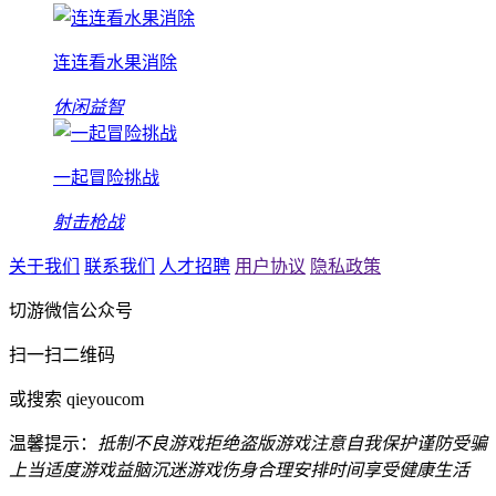
连连看水果消除
休闲益智
一起冒险挑战
射击枪战
关于我们
联系我们
人才招聘
用户协议
隐私政策
切游微信公众号
扫一扫二维码
或搜索 qieyoucom
温馨提示：
抵制不良游戏
拒绝盗版游戏
注意自我保护
谨防受骗
上当
适度游戏益脑
沉迷游戏伤身
合理安排时间
享受健康生活