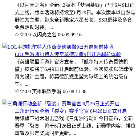
《以闪亮之名》全新4.2版本「梦洄蕃野」已于6月9日正
式上线，版本活动将持续至6月29日。本次版本以自然与
野性为主题，带来全新限定六星套装、SSR羁绊及多套
免费活动时装。...
0
0
以闪亮之名
06-09 09:16
LOL手游凯尔特人传奇莫德凯撒9日开启超前体验
《英雄联盟手游》官方宣布，「凯尔特人传奇莫德凯
撒」皮肤将于6月9日开启超前体验。本次皮肤以篮球传
奇为设计主题，将莫德凯撒重塑为球场上的统治级存
在。...
0
0
英雄联盟手游
06-08 11:38
三角洲行动全新「裂变」赛季官宣 6月26日正式开启
腾讯旗下战术射击游戏《三角洲行动》今日宣布，全新
赛季「裂变」将于6月26日正式上线，新赛季内容、排位
重置及限定奖励同步更新。...