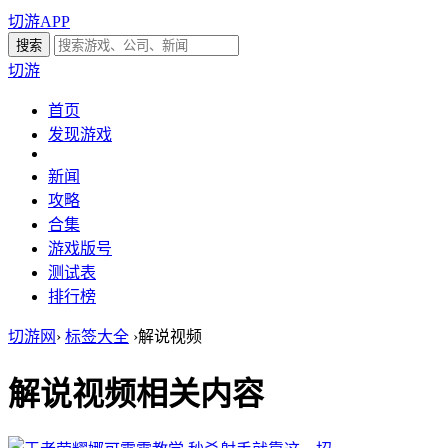
切游APP
切游
首页
发现游戏
新闻
攻略
合集
游戏版号
测试表
排行榜
切游网
›
标签大全
›
解说视频
解说视频
相关内容