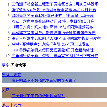
三角洲行动全新工程型干员液氮官宣 6月26日将登场
蛋仔派对S31外观PV西湖寻缘季发布 本月12日开启
以闪亮之名全新4.2版本已正式上线 海量活动来袭
燕云十六声曲阜孔庙联动开启 将于本日至9日开启
《明日方舟：终末地》弭弗EP 与光同游视频发布
网易旗下叙事型单机新游归唐19分钟实机演示发布
第五人格求生者默剧艺人EP 克莱奥的掌中蝶现已发布
鸣潮× 赛博朋克：边缘行者联动PV 现正式发布
LOL手游凯尔特人传奇莫德凯撒9日开启超前体验
三角洲行动全新「裂变」赛季官宣 6月26日正式开启
更多
闪电快评
逆战：未来
疯狂割草不卖数值PVE玩家的春天来了
火环
三次测试下来真的依旧拉跨吗？
燕云十六声