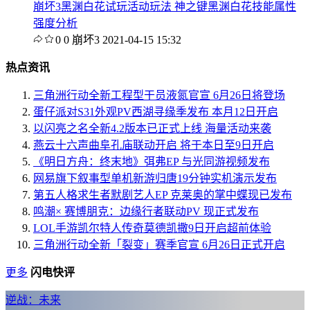
崩坏3黑渊白花试玩活动玩法 神之键黑渊白花技能属性
强度分析
0
0
崩坏3
2021-04-15 15:32
热点资讯
三角洲行动全新工程型干员液氮官宣 6月26日将登场
蛋仔派对S31外观PV西湖寻缘季发布 本月12日开启
以闪亮之名全新4.2版本已正式上线 海量活动来袭
燕云十六声曲阜孔庙联动开启 将于本日至9日开启
《明日方舟：终末地》弭弗EP 与光同游视频发布
网易旗下叙事型单机新游归唐19分钟实机演示发布
第五人格求生者默剧艺人EP 克莱奥的掌中蝶现已发布
鸣潮× 赛博朋克：边缘行者联动PV 现正式发布
LOL手游凯尔特人传奇莫德凯撒9日开启超前体验
三角洲行动全新「裂变」赛季官宣 6月26日正式开启
更多
闪电快评
逆战：未来