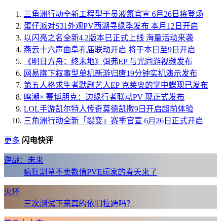
三角洲行动全新工程型干员液氮官宣 6月26日将登场
蛋仔派对S31外观PV西湖寻缘季发布 本月12日开启
以闪亮之名全新4.2版本已正式上线 海量活动来袭
燕云十六声曲阜孔庙联动开启 将于本日至9日开启
《明日方舟：终末地》弭弗EP 与光同游视频发布
网易旗下叙事型单机新游归唐19分钟实机演示发布
第五人格求生者默剧艺人EP 克莱奥的掌中蝶现已发布
鸣潮× 赛博朋克：边缘行者联动PV 现正式发布
LOL手游凯尔特人传奇莫德凯撒9日开启超前体验
三角洲行动全新「裂变」赛季官宣 6月26日正式开启
更多
闪电快评
逆战：未来
疯狂割草不卖数值PVE玩家的春天来了
火环
三次测试下来真的依旧拉跨吗？