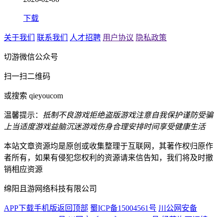
下载
关于我们
联系我们
人才招聘
用户协议
隐私政策
切游微信公众号
扫一扫二维码
或搜索 qieyoucom
温馨提示：
抵制不良游戏
拒绝盗版游戏
注意自我保护
谨防受骗
上当
适度游戏益脑
沉迷游戏伤身
合理安排时间
享受健康生活
本站文章资源均是原创或收集整理于互联网，其著作权归原作
者所有，如果有侵犯您权利的资源请来信告知，我们将及时撤
销相应资源
绵阳且游网络科技有限公司
APP下载
手机版
返回顶部
蜀ICP备15004561号
川公网安备