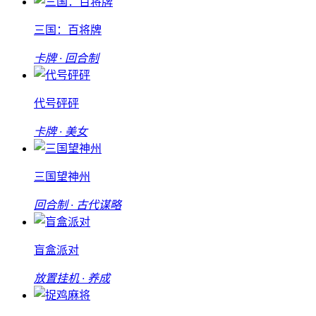
三国：百将牌
卡牌 · 回合制
代号砰砰
卡牌 · 美女
三国望神州
回合制 · 古代谋略
盲盒派对
放置挂机 · 养成