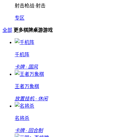
射击枪战·射击
专区
全部
更多棋牌桌游游戏
千机阵
卡牌 · 国风
王者万象棋
放置挂机 · 休闲
名将杀
卡牌 · 回合制