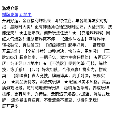
游戏介绍
棋牌桌游
斗地主
开局好运，金豆福利炸出来！斗得过瘾，与各地牌友实时对
战，赢限时大奖！更有神话角色悟空限时回归，大圣归来、技
能逆天！ ★主播爆款，创新玩法任选！★ 【克隆炸炸炸】网
红人气爆款！连胡带炸爽不停！ 【连炸斗地主】满屏炸弹，
轻松破亿，爽快解压！ 【超级掼蛋】起手好牌，一键理顺，
开局连炸！ 【全新斗牌】10秒对决，快节奏，更刺激！ 【王
牌510K】超高倍率，一把千亿，双地主疯狂翻倍！ ★百玩不
厌！纯正经典斗地主！★ 【不洗牌】规则简单0门槛，练牌
技，练手感！ 【2v2】好友组队，合作双赢！拼实力，拼默
契！ 【巅峰赛】真人竞技，牌局博弈，高手对决，展现实
力！ ★高品质特效，沉浸式玩牌！★ 轻国风美术风格，高品
质游戏场景，随时随地流畅玩牌！ 独特角色系统，养成玩牌
技能，更有阿杰、乔诗语、云鹤追等知名CV加盟，沉浸式玩
牌！ 连炸暴击真速爽，不费流量不费豆，期待你来玩！
展开更多