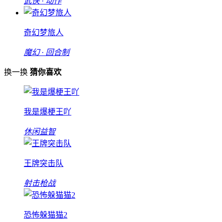
武侠 · 动作
奇幻梦旅人
魔幻 · 回合制
换一换
猜你喜欢
我是爆梗王吖
休闲益智
王牌突击队
射击枪战
恐怖躲猫猫2