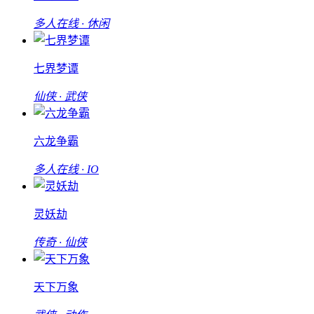
多人在线 · 休闲
七界梦谭
仙侠 · 武侠
六龙争霸
多人在线 · IO
灵妖劫
传奇 · 仙侠
天下万象