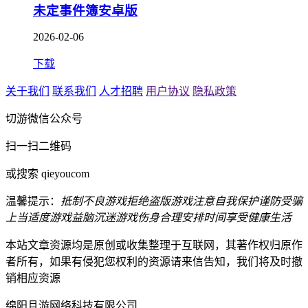
未定事件簿安卓版
2026-02-06
下载
关于我们
联系我们
人才招聘
用户协议
隐私政策
切游微信公众号
扫一扫二维码
或搜索 qieyoucom
温馨提示：
抵制不良游戏
拒绝盗版游戏
注意自我保护
谨防受骗
上当
适度游戏益脑
沉迷游戏伤身
合理安排时间
享受健康生活
本站文章资源均是原创或收集整理于互联网，其著作权归原作
者所有，如果有侵犯您权利的资源请来信告知，我们将及时撤
销相应资源
绵阳且游网络科技有限公司