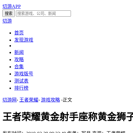
切游APP
切游
首页
发现游戏
新闻
攻略
合集
游戏版号
测试表
排行榜
切游网
›
王者荣耀
›
游戏攻略
›
正文
王者荣耀黄金射手座称黄金狮