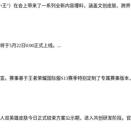
称"小王"）在会上带来了一系列全新内容爆料，涵盖文创皮肤、跨
月22日0:00正式上线。...
宣。赛事基于王者荣耀国际服S13赛季特别定制了专属赛事版本
乙真人双英雄皮肤今日正式结束方案公示期，进入共创研发阶段。