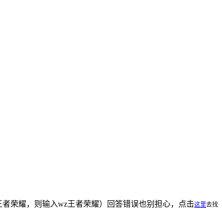
王者荣耀，则输入wz王者荣耀）回答错误也别担心，点击
这里
去找