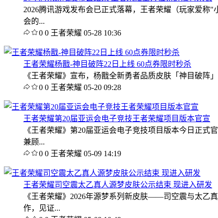
2026腾讯游戏发布会已正式落幕，王者荣耀（玩家爱
会的...
0
0
王者荣耀
05-28 10:36
王者荣耀杨戬-神目破阵22日上线 60点券限时秒杀
《王者荣耀》宣布，杨戬全新勇者品质皮肤「神目破阵」将于5
0
0
王者荣耀
05-20 09:28
王者荣耀第20届亚运会电子竞技王者荣耀项目版本官宣
《王者荣耀》第20届亚运会电子竞技项目版本今日正式官
兼顾...
0
0
王者荣耀
05-09 14:19
王者荣耀司空震太乙真人源梦皮肤公示结束 现进入研发
《王者荣耀》2026年源梦系列新皮肤——司空震与太
作，见证...