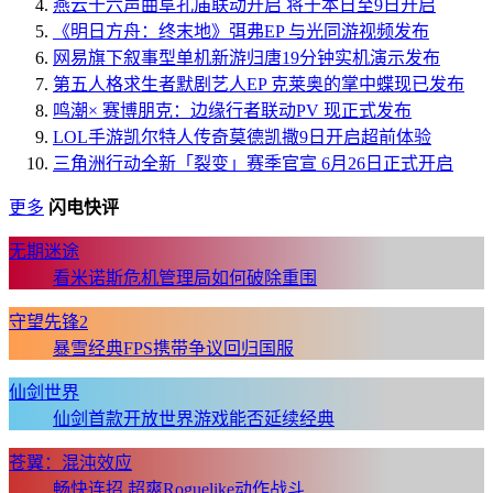
燕云十六声曲阜孔庙联动开启 将于本日至9日开启
《明日方舟：终末地》弭弗EP 与光同游视频发布
网易旗下叙事型单机新游归唐19分钟实机演示发布
第五人格求生者默剧艺人EP 克莱奥的掌中蝶现已发布
鸣潮× 赛博朋克：边缘行者联动PV 现正式发布
LOL手游凯尔特人传奇莫德凯撒9日开启超前体验
三角洲行动全新「裂变」赛季官宣 6月26日正式开启
更多
闪电快评
无期迷途
看米诺斯危机管理局如何破除重围
守望先锋2
暴雪经典FPS携带争议回归国服
仙剑世界
仙剑首款开放世界游戏能否延续经典
苍翼：混沌效应
畅快连招 超爽Roguelike动作战斗