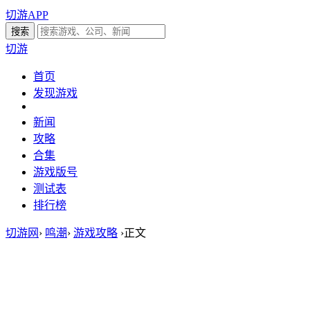
切游APP
切游
首页
发现游戏
新闻
攻略
合集
游戏版号
测试表
排行榜
切游网
›
鸣潮
›
游戏攻略
›
正文