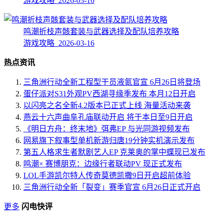
游戏攻略 2026-03-16
鸣潮折枝声骸套装与武器选择及配队培养攻略
游戏攻略 2026-03-16
热点资讯
三角洲行动全新工程型干员液氮官宣 6月26日将登场
蛋仔派对S31外观PV西湖寻缘季发布 本月12日开启
以闪亮之名全新4.2版本已正式上线 海量活动来袭
燕云十六声曲阜孔庙联动开启 将于本日至9日开启
《明日方舟：终末地》弭弗EP 与光同游视频发布
网易旗下叙事型单机新游归唐19分钟实机演示发布
第五人格求生者默剧艺人EP 克莱奥的掌中蝶现已发布
鸣潮× 赛博朋克：边缘行者联动PV 现正式发布
LOL手游凯尔特人传奇莫德凯撒9日开启超前体验
三角洲行动全新「裂变」赛季官宣 6月26日正式开启
更多
闪电快评