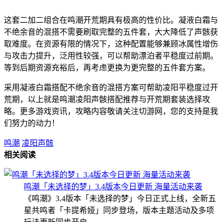
这套二加二组合在鸣潮开荒期具有极高的性价比。凝液白霜与
不绝余音的混搭不需要刷取完整的五件套，大大降低了声骸获
取难度。在资源有限的情况下，这种配置能够兼顾冰属性增伤
与攻击力提升，泛用性较强，可以帮助漂泊者平稳度过前期。
等到后期资源充裕后，再考虑更换为更完整的五件套方案。
采用凝液白霜搭配不绝余音的混搭方案可帮助凌阳平稳度过开
荒期，以上就是鸣潮凌阳声骸搭配推荐与开荒期套装选择攻
略。更多游戏资讯，攻略内容敬请关注切游网，您的支持是我
们努力的动力！
鸣潮
凌阳声骸
相关阅读
鸣潮「未选择的梦」3.4版本今日更新 海量活动来袭
《鸣潮》3.4版本「未选择的梦」今日正式上线，全新五
星共鸣者「卡提希娅」同步登场，版本主题活动及多项