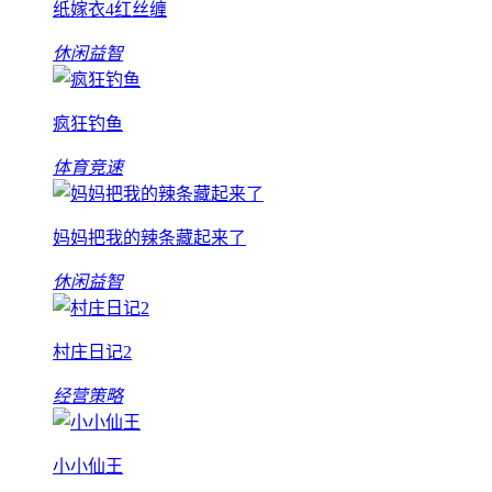
纸嫁衣4红丝缠
休闲益智
疯狂钓鱼
体育竞速
妈妈把我的辣条藏起来了
休闲益智
村庄日记2
经营策略
小小仙王