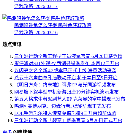
游戏攻略 2026-03-17
鸣潮鸣钟龟怎么获得 鸣钟龟获取攻略
游戏攻略 2026-03-16
热点资讯
三角洲行动全新工程型干员液氮官宣 6月26日将登场
蛋仔派对S31外观PV西湖寻缘季发布 本月12日开启
以闪亮之名全新4.2版本已正式上线 海量活动来袭
燕云十六声曲阜孔庙联动开启 将于本日至9日开启
《明日方舟：终末地》弭弗EP 与光同游视频发布
网易旗下叙事型单机新游归唐19分钟实机演示发布
第五人格求生者默剧艺人EP 克莱奥的掌中蝶现已发布
鸣潮× 赛博朋克：边缘行者联动PV 现正式发布
LOL手游凯尔特人传奇莫德凯撒9日开启超前体验
三角洲行动全新「裂变」赛季官宣 6月26日正式开启
更多
闪电快评