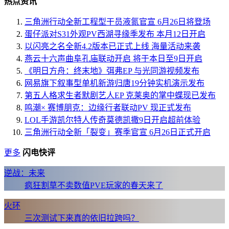
热点资讯
三角洲行动全新工程型干员液氮官宣 6月26日将登场
蛋仔派对S31外观PV西湖寻缘季发布 本月12日开启
以闪亮之名全新4.2版本已正式上线 海量活动来袭
燕云十六声曲阜孔庙联动开启 将于本日至9日开启
《明日方舟：终末地》弭弗EP 与光同游视频发布
网易旗下叙事型单机新游归唐19分钟实机演示发布
第五人格求生者默剧艺人EP 克莱奥的掌中蝶现已发布
鸣潮× 赛博朋克：边缘行者联动PV 现正式发布
LOL手游凯尔特人传奇莫德凯撒9日开启超前体验
三角洲行动全新「裂变」赛季官宣 6月26日正式开启
更多
闪电快评
逆战：未来
疯狂割草不卖数值PVE玩家的春天来了
火环
三次测试下来真的依旧拉跨吗？