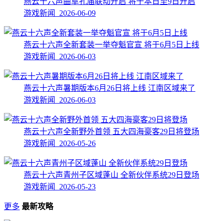
燕云十六声曲阜孔庙联动开启 将于本日至9日开启
游戏新闻 2026-06-09
燕云十六声全新套装一举夺魁官宣 将于6月5日上线
游戏新闻 2026-06-03
燕云十六声暑期版本6月26日将上线 江南区域来了
游戏新闻 2026-06-03
燕云十六声全新野外首领 五大四海豪客29日将登场
游戏新闻 2026-05-26
燕云十六声青州子区域蓬山 全新伙伴系统29日登场
游戏新闻 2026-05-23
更多
最新攻略