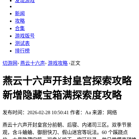
发现游戏
新闻
攻略
合集
游戏版号
测试表
排行榜
切游网
›
燕云十六声
›
游戏攻略
›
正文
燕云十六声开封皇宫探索攻略
新增隐藏宝箱满探索度攻略
发布时间：2026-02-28 10:50:41
作者：Aa
来源：网络
燕云十六声开封皇宫分前朝、后寝、内诸司三区。双季节景
观，含斗蛐蛐、御厨快刀、假山迷宫等玩法。60 个蹊跷点