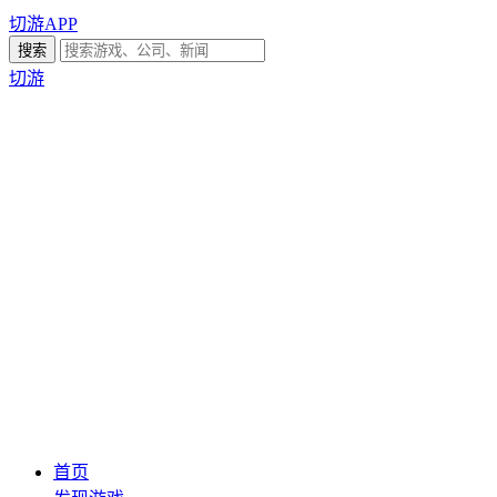
切游APP
切游
首页