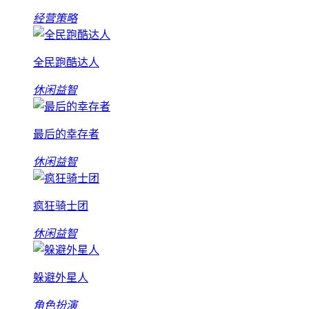
经营策略
全民跑酷达人
休闲益智
最后的幸存者
休闲益智
疯狂骑士团
休闲益智
躲避外星人
角色扮演