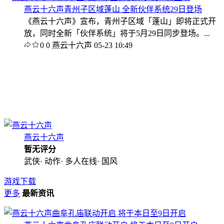
燕云十六声青州子区域蓬山 全新伙伴系统29日登场
《燕云十六声》宣布，青州子区域「蓬山」即将正式开
放，同时全新「伙伴系统」将于5月29日同步登场。...
0
0
燕云十六声
05-23 10:49
燕云十六声
暂无评分
武侠· 动作· 多人在线· 国风
游戏下载
更多
最新资讯