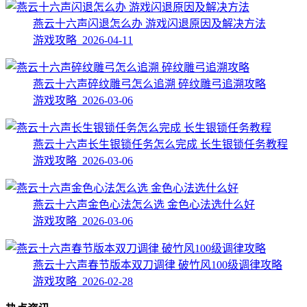
燕云十六声闪退怎么办 游戏闪退原因及解决方法
游戏攻略 2026-04-11
燕云十六声碎纹雕弓怎么追溯 碎纹雕弓追溯攻略
游戏攻略 2026-03-06
燕云十六声长生银锁任务怎么完成 长生银锁任务教程
游戏攻略 2026-03-06
燕云十六声金色心法怎么选 金色心法选什么好
游戏攻略 2026-03-06
燕云十六声春节版本双刀调律 破竹风100级调律攻略
游戏攻略 2026-02-28