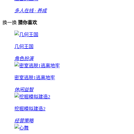
多人在线 · 养成
换一换
猜你喜欢
几何王国
角色扮演
密室逃脱1逃离地牢
休闲益智
挖掘模拟建造2
经营策略