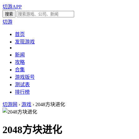
切游APP
切游
首页
发现游戏
新闻
攻略
合集
游戏版号
测试表
排行榜
切游网
›
游戏
›
2048方块进化
2048方块进化