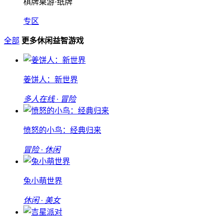
棋牌桌游·纸牌
专区
全部
更多休闲益智游戏
姜饼人：新世界
多人在线 · 冒险
愤怒的小鸟：经典归来
冒险 · 休闲
兔小萌世界
休闲 · 美女