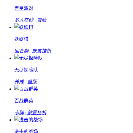
吉星派对
多人在线 · 冒险
妖妖棋
回合制 · 放置挂机
无尽探险队
养成 · 竖版
百战群英
卡牌 · 放置挂机
进击的战场