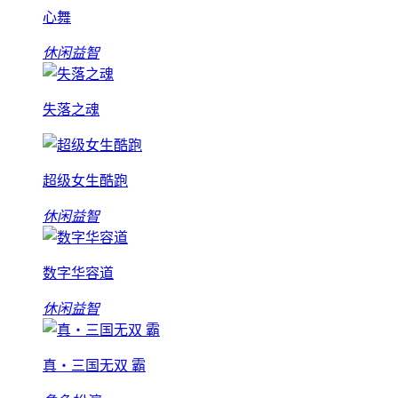
心舞
休闲益智
失落之魂
超级女生酷跑
休闲益智
数字华容道
休闲益智
真・三国无双 霸