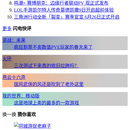
鸣潮× 赛博朋克：边缘行者联动PV 现正式发布
LOL手游凯尔特人传奇莫德凯撒9日开启超前体验
三角洲行动全新「裂变」赛季官宣 6月26日正式开启
更多
闪电快评
逆战：未来
疯狂割草不卖数值PVE玩家的春天来了
火环
三次测试下来真的依旧拉跨吗？
燕云十六声
国风武侠的风还是吹到了老外这里
我的世界：移动版
这是地球上卖的最多的一款游戏
换一换
猜你喜欢