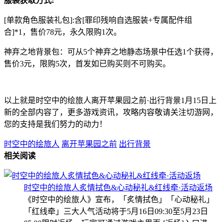
服装获取方式:
[单款角色服装礼包]:含[罪印残响自选服装+专属配件组
合]*1，售价78元，永久限购1次。
神弃之地背景包：可从5个神弃之地静态场景中任选1个获得，
售价3元，限购5次，首发如已购买则不可购买。
以上就是时空中的绘旅人离开苹果园之前·出行背景1月15日上
新的全部内容了，更多游戏资讯，攻略内容敬请关注切游网，
您的支持是我们努力的动力！
时空中的绘旅人
离开苹果园之前
出行背景
相关阅读
时空中的绘旅人炙情拭色&心动秘礼&红线牵·活动返场
《时空中的绘旅人》宣布，「炙情拭色」「心动秘礼」
「红线牵」三大人气活动将于5月16日09:30至5月23日