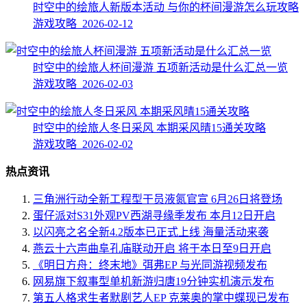
时空中的绘旅人新版本活动 与你的杯间漫游怎么玩攻略
游戏攻略 2026-02-12
时空中的绘旅人杯间漫游 五项新活动是什么汇总一览
游戏攻略 2026-02-03
时空中的绘旅人冬日采风 本期采风晴15通关攻略
游戏攻略 2026-02-02
热点资讯
三角洲行动全新工程型干员液氮官宣 6月26日将登场
蛋仔派对S31外观PV西湖寻缘季发布 本月12日开启
以闪亮之名全新4.2版本已正式上线 海量活动来袭
燕云十六声曲阜孔庙联动开启 将于本日至9日开启
《明日方舟：终末地》弭弗EP 与光同游视频发布
网易旗下叙事型单机新游归唐19分钟实机演示发布
第五人格求生者默剧艺人EP 克莱奥的掌中蝶现已发布