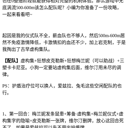
色在0塑造阶段就能获得相对完整的机制体验。那么游戏中无
底涡流500-600m该怎么配队呢？小编为你准备了一份攻略，
一起来看看吧~
起因是我的仪式队不全，薪血队也不够人，然后500m-600m居
然不免疫激情降低，卡激情扣的血还不少，加上岩克制，于是
我掏出了古早虚构集队。
【配队】
虚构集+狂想皮克勒斯+狂想梅兰妮（可以助战）+三
塑卡卡尼亚。小狗一定要站虚构集后面，维尔汀用未尽的调
律。
PS：护盾治疗位可以换人，爱兹拉、兔毛这些空闲配队的也
行。
1、第一回合：梅兰妮发条鼠患+筹备·虚构集+梅兰妮仪式+虚
构集字的隐喻+皮克勒斯一张牌，维尔汀删牌，放心这回合死
不了，如果是爱兹拉可以先不用出护盾牌。