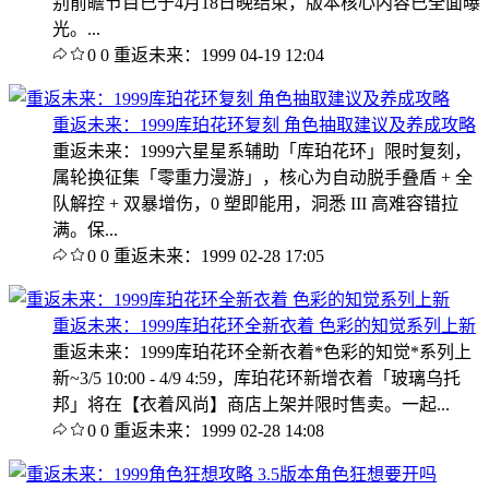
别前瞻节目已于4月18日晚结束，版本核心内容已全面曝
光。...
0
0
重返未来：1999
04-19 12:04
重返未来：1999库珀花环复刻 角色抽取建议及养成攻略
重返未来：1999六星星系辅助「库珀花环」限时复刻，
属轮换征集「零重力漫游」，核心为自动脱手叠盾 + 全
队解控 + 双暴增伤，0 塑即能用，洞悉 III 高难容错拉
满。保...
0
0
重返未来：1999
02-28 17:05
重返未来：1999库珀花环全新衣着 色彩的知觉系列上新
重返未来：1999库珀花环全新衣着*色彩的知觉*系列上
新~3/5 10:00 - 4/9 4:59，库珀花环新增衣着「玻璃乌托
邦」将在【衣着风尚】商店上架并限时售卖。一起...
0
0
重返未来：1999
02-28 14:08