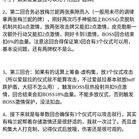
2、第二回合务必放梅兰妮两张乘隙而入（一般用未尽的调律
拿两张梅兰妮的牌），刚好两次巧手神偷加上BOSS心灵脱轨
机制共扣4点激情，放两张攻击牌又能扣2点激情，皮克勒斯一
次额外行动又能扣2点激情，刚好卡到3激情，BOSS回合结束
扣6%的血量。注意这回合得保证第3回合有3个仪式可以用，
基本没问题，还有两牌权不是么。
3、第三回合：如果有的话算上筹备·虚构集，放3个仪式攻击
（所以爱兹拉的仪式就不能算攻击，不过爱兹拉基本就放buff
跌护盾，大招不怎么用），触发BOSS狂热投射共扣9点激
情，回合结束会扣BOSS18%血量。不能多放仪式，否则触发
BOSS激情保护，没法扣血。
4、接下来就是每单数回合确保有3个仪式可以攻击就行，其实
有梅兰妮帮着存储激情还是很舒适的，我就一次过了。而且虚
构集大人打克制，记得仪式后放哦，伤害还是很可观的。