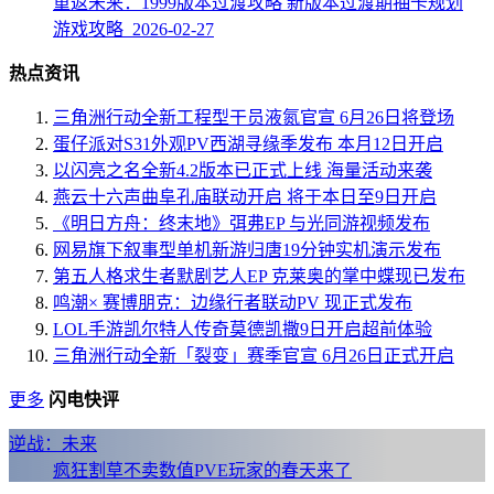
重返未来：1999版本过渡攻略 新版本过渡期抽卡规划
游戏攻略 2026-02-27
热点资讯
三角洲行动全新工程型干员液氮官宣 6月26日将登场
蛋仔派对S31外观PV西湖寻缘季发布 本月12日开启
以闪亮之名全新4.2版本已正式上线 海量活动来袭
燕云十六声曲阜孔庙联动开启 将于本日至9日开启
《明日方舟：终末地》弭弗EP 与光同游视频发布
网易旗下叙事型单机新游归唐19分钟实机演示发布
第五人格求生者默剧艺人EP 克莱奥的掌中蝶现已发布
鸣潮× 赛博朋克：边缘行者联动PV 现正式发布
LOL手游凯尔特人传奇莫德凯撒9日开启超前体验
三角洲行动全新「裂变」赛季官宣 6月26日正式开启
更多
闪电快评
逆战：未来
疯狂割草不卖数值PVE玩家的春天来了