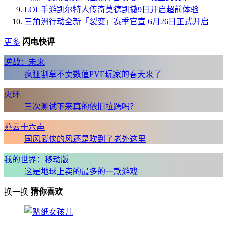
LOL手游凯尔特人传奇莫德凯撒9日开启超前体验
三角洲行动全新「裂变」赛季官宣 6月26日正式开启
更多
闪电快评
逆战：未来
疯狂割草不卖数值PVE玩家的春天来了
火环
三次测试下来真的依旧拉跨吗？
燕云十六声
国风武侠的风还是吹到了老外这里
我的世界：移动版
这是地球上卖的最多的一款游戏
换一换
猜你喜欢