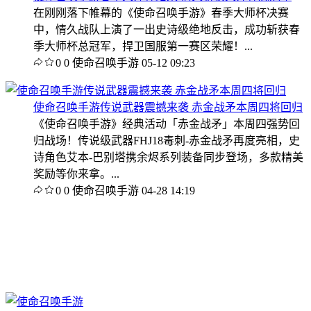
在刚刚落下帷幕的《使命召唤手游》春季大师杯决赛
中，情久战队上演了一出史诗级绝地反击，成功斩获春
季大师杯总冠军，捍卫国服第一赛区荣耀！...
0
0
使命召唤手游
05-12 09:23
使命召唤手游传说武器震撼来袭 赤金战矛本周四将回归
《使命召唤手游》经典活动「赤金战矛」本周四强势回
归战场！传说级武器FHJ18毒刺-赤金战矛再度亮相，史
诗角色艾本-巴别塔携余烬系列装备同步登场，多款精美
奖励等你来拿。...
0
0
使命召唤手游
04-28 14:19