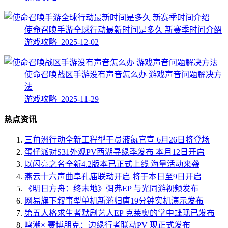
使命召唤手游全球行动最新时间是多久 新赛季时间介绍
游戏攻略 2025-12-02
使命召唤战区手游没有声音怎么办 游戏声音问题解决方
法
游戏攻略 2025-11-29
热点资讯
三角洲行动全新工程型干员液氮官宣 6月26日将登场
蛋仔派对S31外观PV西湖寻缘季发布 本月12日开启
以闪亮之名全新4.2版本已正式上线 海量活动来袭
燕云十六声曲阜孔庙联动开启 将于本日至9日开启
《明日方舟：终末地》弭弗EP 与光同游视频发布
网易旗下叙事型单机新游归唐19分钟实机演示发布
第五人格求生者默剧艺人EP 克莱奥的掌中蝶现已发布
鸣潮× 赛博朋克：边缘行者联动PV 现正式发布