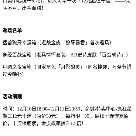
特卖中心统一6.7折，每人可享一次「12元超值十连」——保
底不亏，出金血赚！
返场名单
猛兽獠牙幸运箱（近战金皮「獠牙暴君」首次返场）
身经百战宝箱（老兵情怀套装，AR史诗皮肤「百战成诗」）
月圆之夜宝箱（限定角色「月影狼灵」+同名挂饰，万圣节错
过今晚补）
活动细则
时间：12月10日18:00–12月11日23:59，商城-特卖中心-疯狂星
期三12元十连（原价30元），每箱限一次；后续十连恢复原
价，十连保底紫，金皮概率提升1.5倍！