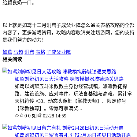
给颜良奶一口。
以上就是如鸢十二月洞窟子成父业障怎么通关表格攻略的全部
内容了，更多游戏资讯，攻略内容敬请关注切游网，您的支持
是我们努力的动力！
如鸢
马超
洞窟
表格
子成父业障
相关阅读
如鸢刘辩初见日大活攻略 咪教模拟器城镇通关思路
如鸢以刘辩五斗米教教主身份经营城镇，派遣教徒探
路、建设设施、应对事件。玩法含基础与高难，累计拿
天机符传 ×33、动态头像框【掌教天师】、限定称号
【咪教独尊】。零氪可拿满奖...
0
0
如鸢
02-28 14:59
如鸢刘辩初见日留言有礼 刘辩2月28日初见日活动开启