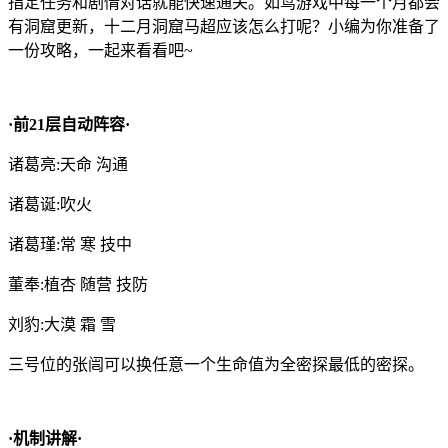
指定任务和剧情对话就能快速通关。如鸢游戏中每一个月都会
有洞窟更新，十二月洞窟马超应该怎么打呢？小编为你准备了
一份攻略，一起来看看吧~
·前21层自动阵容·
诸葛亮:天命 沟通
诸葛诞:吹火
诸葛瑾:常 寒 技中
董奉:植杏 随营 技防
刘豹:大漠 霜 雪
三号位的张闿可以换任意一个生命值为全密探最低的密探。
·机制讲解·