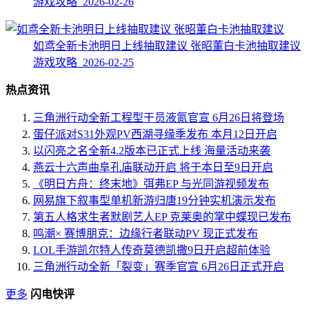
游戏攻略 2026-02-26
如鸢全新卡池明日上线抽取建议 张昭董白卡池抽取建议
游戏攻略 2026-02-25
热点资讯
三角洲行动全新工程型干员液氮官宣 6月26日将登场
蛋仔派对S31外观PV西湖寻缘季发布 本月12日开启
以闪亮之名全新4.2版本已正式上线 海量活动来袭
燕云十六声曲阜孔庙联动开启 将于本日至9日开启
《明日方舟：终末地》弭弗EP 与光同游视频发布
网易旗下叙事型单机新游归唐19分钟实机演示发布
第五人格求生者默剧艺人EP 克莱奥的掌中蝶现已发布
鸣潮× 赛博朋克：边缘行者联动PV 现正式发布
LOL手游凯尔特人传奇莫德凯撒9日开启超前体验
三角洲行动全新「裂变」赛季官宣 6月26日正式开启
更多
闪电快评