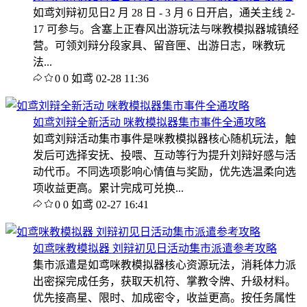
如鸢刘辩初见日2 月 28 日 - 3 月 6 日开启，通关主线 2-
17 可参与。含塞上正春风出游玩法与咪教模拟器城镇经
营。可领刘辩分段家具、留音匣、出游日志，咪教玩
法...
0
0
如鸢
02-28 11:36
如鸢刘辩全新活动 咪教模拟器集市事件全通攻略
如鸢刘辩活动集市事件是咪教模拟器核心随机玩法，触
发后可选择安抚、投喂、互动等行为提升刘辩好感与活
动代币。不同选项影响心情值与奖励，优先选温柔向选
项收益更高。累计完成可兑换...
0
0
如鸢
02-27 16:41
如鸢咪教模拟器 刘辩初见日活动集市派遣参考攻略
集市派遣是如鸢咪教模拟器核心资源玩法，消耗体力派
出密探完成任务，获取天机符、掌教令牌、升级材料。
优先接高星、限时、加成密令，收益更高。按任务属性