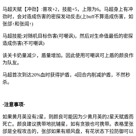
马超天赋【冲劲】:普攻+2，技能+5，上限为6。马超身上有冲
劲时，会对造成伤害的密探发动反击(上buff不算造成伤害，如
张郃↑和张闿↑)
马超技能:对随机目标伤害(可嘲讽)，然后对生命值最低的密探
造成伤害(不可嘲讽)
该关卡奶量减少，盾量增加。因此使用可嘲讽可上盾的颜良作
为队友。
马超首次到达20%血时获得护盾，4回合内削减护盾，不然秒
杀。
·注意事项·
如果黄月英没有2星，则颜良可能因为少黄月英的2星天赋盾而
死亡。颜良建议携带地抗辅星，如有贪狼也可携带。表格里张
郃是全程攻击的，张郃如果有顺风盘，有花状态下拉防御可以