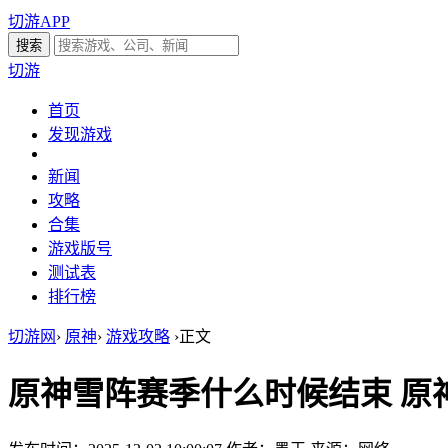
切游APP
切游
首页
发现游戏
新闻
攻略
合集
游戏版号
测试表
排行榜
切游网
›
原神
›
游戏攻略
›
正文
原神雪阵赛季什么时候结束 原