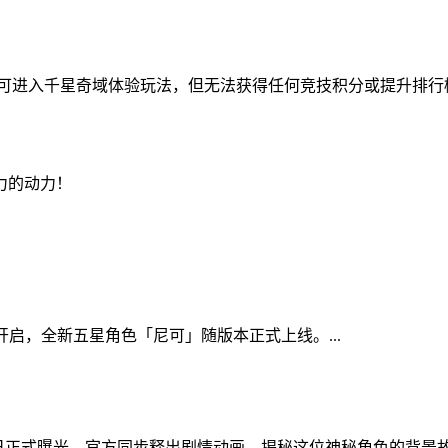
期间仍可进入千星奇域体验玩法，但无法获得任何竞技积分或提升排
力的动力！
开启，全新五星角色「尼可」随版本正式上线。...
正式曝光，官方同步释出剧情动画，揭秘这位神秘角色的背景故事