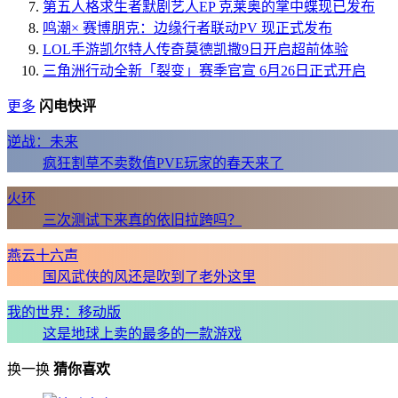
第五人格求生者默剧艺人EP 克莱奥的掌中蝶现已发布
鸣潮× 赛博朋克：边缘行者联动PV 现正式发布
LOL手游凯尔特人传奇莫德凯撒9日开启超前体验
三角洲行动全新「裂变」赛季官宣 6月26日正式开启
更多
闪电快评
逆战：未来
疯狂割草不卖数值PVE玩家的春天来了
火环
三次测试下来真的依旧拉跨吗？
燕云十六声
国风武侠的风还是吹到了老外这里
我的世界：移动版
这是地球上卖的最多的一款游戏
换一换
猜你喜欢