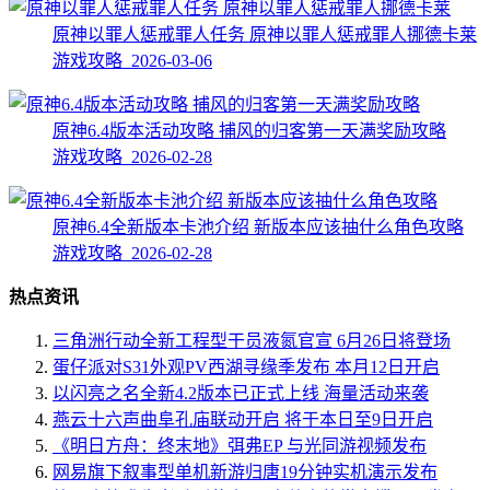
原神以罪人惩戒罪人任务 原神以罪人惩戒罪人挪德卡莱
游戏攻略 2026-03-06
原神6.4版本活动攻略 捕风的归客第一天满奖励攻略
游戏攻略 2026-02-28
原神6.4全新版本卡池介绍 新版本应该抽什么角色攻略
游戏攻略 2026-02-28
热点资讯
三角洲行动全新工程型干员液氮官宣 6月26日将登场
蛋仔派对S31外观PV西湖寻缘季发布 本月12日开启
以闪亮之名全新4.2版本已正式上线 海量活动来袭
燕云十六声曲阜孔庙联动开启 将于本日至9日开启
《明日方舟：终末地》弭弗EP 与光同游视频发布
网易旗下叙事型单机新游归唐19分钟实机演示发布