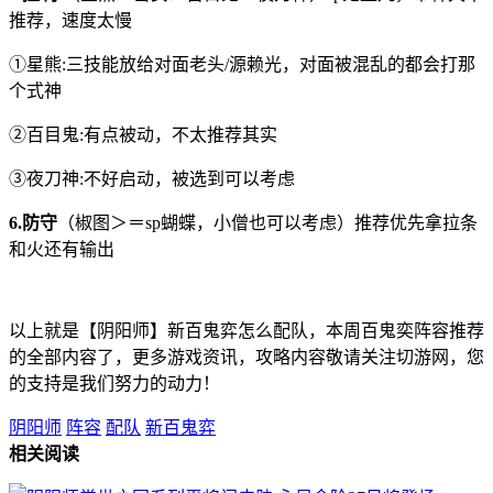
推荐，速度太慢
①星熊:三技能放给对面老头/源赖光，对面被混乱的都会打那
个式神
②百目鬼:有点被动，不太推荐其实
③夜刀神:不好启动，被选到可以考虑
6.防守
（椒图＞＝sp蝴蝶，小僧也可以考虑）推荐优先拿拉条
和火还有输出
以上就是【阴阳师】新百鬼弈怎么配队，本周百鬼奕阵容推荐
的全部内容了，更多游戏资讯，攻略内容敬请关注切游网，您
的支持是我们努力的动力！
阴阳师
阵容
配队
新百鬼弈
相关阅读