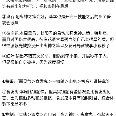
一次技能没问题，＞一次就赚了，先把封阳君打死，后续对面
谁有输出能力打谁，把拉条剩在最后
②鬼吞:配鬼神之策会好，基本也是开完三技能之后的那个普
攻会很痛
③彼岸花:本周黑马，封阳君的易伤加强鬼神之策，特别痛，
而且对面伤害很高，彼岸花很容易残血给自己套很厚的盾，但
很怕源赖光被控没开出鬼神之策以及花开局就被李小狼秒了
④红叶:输出不错其次加防，能防到李小狼，开局秒不了人，
但是很怕自身被控，因为速度很慢
4.拉条:
（面灵气＞食发鬼＞＝镰鼬＞山兔＞初音）谁快拿谁
①食发鬼:本周比镰鼬快，但其实镰鼬有些情况会比食发鬼厉
害，因为镰鼬多动和加抵抗，食发鬼本身有怕封阳君，综合体
验下来差不多
5.控制:
（星熊＞雪女＞百目鬼＝夜刀神）sp鬼童丸，帝释天不