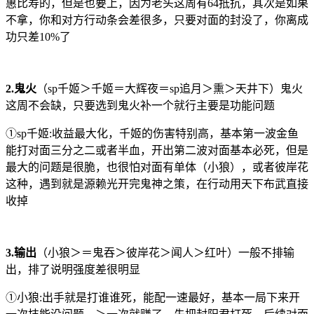
惠比寿的，但是也要上，因为老头这周有64抵抗，其次是如果
不拿，你和对方行动条会差很多，只要对面的封没了，你离成
功只差10%了
2.鬼火
（sp千姬＞千姬＝大辉夜＝sp追月＞熏＞天井下）鬼火
这周不会缺，只要选到鬼火补一个就行主要是功能问题
①sp千姬:收益最大化，千姬的伤害特别高，基本第一波金鱼
能打对面三分之二或者半血，开出第二波对面基本必死，但是
最大的问题是很脆，也很怕对面有单体（小狼），或者彼岸花
这种，遇到就是源赖光开完鬼神之策，在行动用天下布武直接
收掉
3.输出
（小狼＞＝鬼吞＞彼岸花＞闻人＞红叶）一般不排输
出，排了说明强度差很明显
①小狼:出手就是打谁谁死，能配一速最好，基本一局下来开