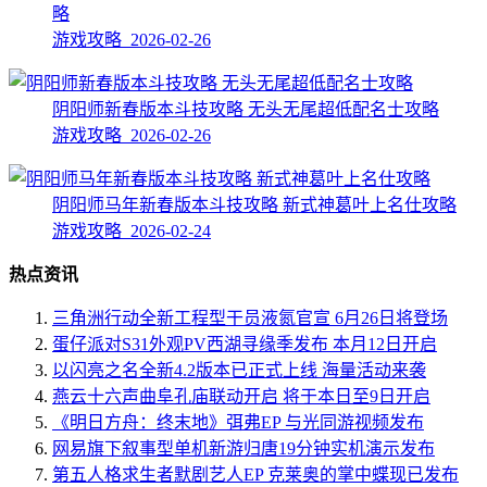
略
游戏攻略 2026-02-26
阴阳师新春版本斗技攻略 无头无尾超低配名士攻略
游戏攻略 2026-02-26
阴阳师马年新春版本斗技攻略 新式神葛叶上名仕攻略
游戏攻略 2026-02-24
热点资讯
三角洲行动全新工程型干员液氮官宣 6月26日将登场
蛋仔派对S31外观PV西湖寻缘季发布 本月12日开启
以闪亮之名全新4.2版本已正式上线 海量活动来袭
燕云十六声曲阜孔庙联动开启 将于本日至9日开启
《明日方舟：终末地》弭弗EP 与光同游视频发布
网易旗下叙事型单机新游归唐19分钟实机演示发布
第五人格求生者默剧艺人EP 克莱奥的掌中蝶现已发布