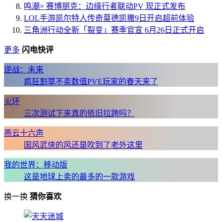
鸣潮× 赛博朋克：边缘行者联动PV 现正式发布
LOL手游凯尔特人传奇莫德凯撒9日开启超前体验
三角洲行动全新「裂变」赛季官宣 6月26日正式开启
更多
闪电快评
逆战：未来
疯狂割草不卖数值PVE玩家的春天来了
火环
三次测试下来真的依旧拉跨吗？
燕云十六声
国风武侠的风还是吹到了老外这里
我的世界：移动版
这是地球上卖的最多的一款游戏
换一换
猜你喜欢