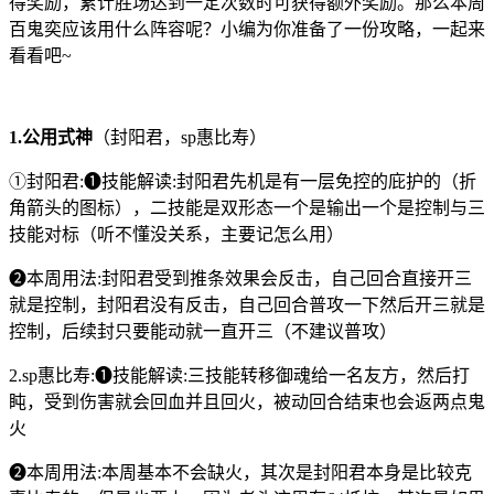
得奖励，累计胜场达到一定次数时可获得额外奖励。那么本周
百鬼奕应该用什么阵容呢？小编为你准备了一份攻略，一起来
看看吧~
1.公用式神
（封阳君，sp惠比寿）
①封阳君:❶技能解读:封阳君先机是有一层免控的庇护的（折
角箭头的图标），二技能是双形态一个是输出一个是控制与三
技能对标（听不懂没关系，主要记怎么用）
❷本周用法:封阳君受到推条效果会反击，自己回合直接开三
就是控制，封阳君没有反击，自己回合普攻一下然后开三就是
控制，后续封只要能动就一直开三（不建议普攻）
2.sp惠比寿:❶技能解读:三技能转移御魂给一名友方，然后打
盹，受到伤害就会回血并且回火，被动回合结束也会返两点鬼
火
❷本周用法:本周基本不会缺火，其次是封阳君本身是比较克