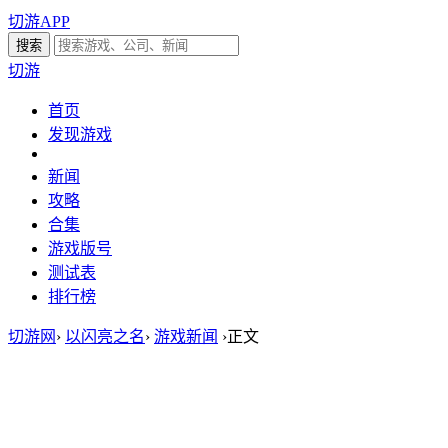
切游APP
切游
首页
发现游戏
新闻
攻略
合集
游戏版号
测试表
排行榜
切游网
›
以闪亮之名
›
游戏新闻
›
正文