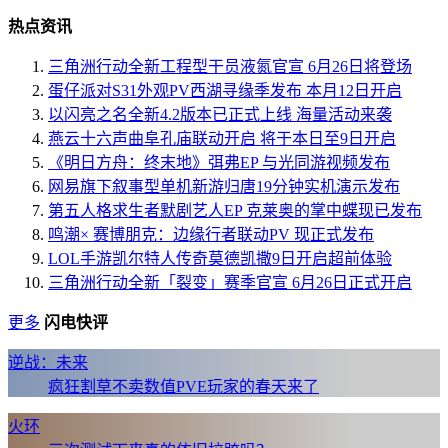
热点资讯
三角洲行动全新工程型干员液氮官宣 6月26日将登场
蛋仔派对S31外观PV西湖寻缘季发布 本月12日开启
以闪亮之名全新4.2版本已正式上线 海量活动来袭
燕云十六声曲阜孔庙联动开启 将于本日至9日开启
《明日方舟：终末地》弭弗EP 与光同游视频发布
网易旗下叙事型单机新游归唐19分钟实机演示发布
第五人格求生者默剧艺人EP 克莱奥的掌中蝶现已发布
鸣潮× 赛博朋克：边缘行者联动PV 现正式发布
LOL手游凯尔特人传奇莫德凯撒9日开启超前体验
三角洲行动全新「裂变」赛季官宣 6月26日正式开启
更多
闪电快评
逆战：未来
疯狂割草不卖数值PVE玩家的春天来了
火环