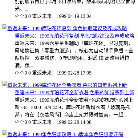
别前瞻节目已于4月18日晚结束，版本核心内容已全面曝
光。...
0
0
重返未来：1999
04-19 12:04
重返未来：1999库珀花环复刻 角色抽取建议及养成攻略
重返未来：1999六星星系辅助「库珀花环」限时复刻，
属轮换征集「零重力漫游」，核心为自动脱手叠盾 + 全
队解控 + 双暴增伤，0 塑即能用，洞悉 III 高难容错拉
满。保...
0
0
重返未来：1999
02-28 17:05
重返未来：1999库珀花环全新衣着 色彩的知觉系列上新
重返未来：1999库珀花环全新衣着*色彩的知觉*系列上
新~3/5 10:00 - 4/9 4:59，库珀花环新增衣着「玻璃乌托
邦」将在【衣着风尚】商店上架并限时售卖。一起...
0
0
重返未来：1999
02-28 14:08