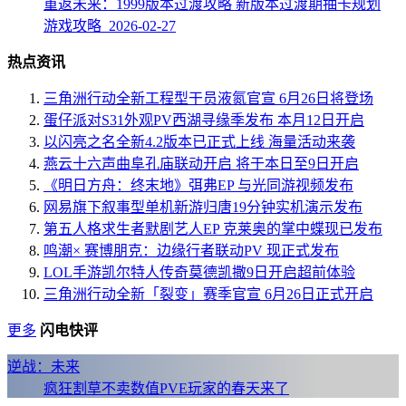
重返未来：1999版本过渡攻略 新版本过渡期抽卡规划
游戏攻略 2026-02-27
热点资讯
三角洲行动全新工程型干员液氮官宣 6月26日将登场
蛋仔派对S31外观PV西湖寻缘季发布 本月12日开启
以闪亮之名全新4.2版本已正式上线 海量活动来袭
燕云十六声曲阜孔庙联动开启 将于本日至9日开启
《明日方舟：终末地》弭弗EP 与光同游视频发布
网易旗下叙事型单机新游归唐19分钟实机演示发布
第五人格求生者默剧艺人EP 克莱奥的掌中蝶现已发布
鸣潮× 赛博朋克：边缘行者联动PV 现正式发布
LOL手游凯尔特人传奇莫德凯撒9日开启超前体验
三角洲行动全新「裂变」赛季官宣 6月26日正式开启
更多
闪电快评
逆战：未来
疯狂割草不卖数值PVE玩家的春天来了