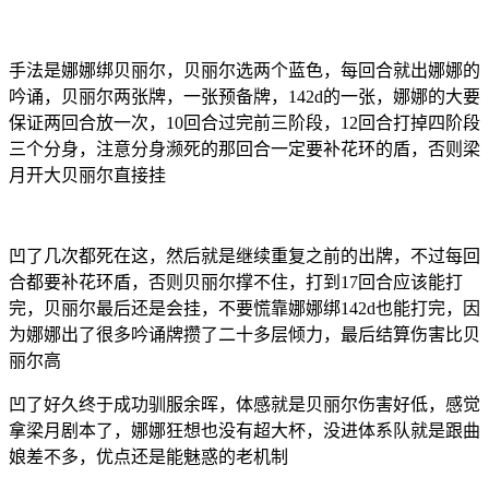
手法是娜娜绑贝丽尔，贝丽尔选两个蓝色，每回合就出娜娜的
吟诵，贝丽尔两张牌，一张预备牌，142d的一张，娜娜的大要
保证两回合放一次，10回合过完前三阶段，12回合打掉四阶段
三个分身，注意分身濒死的那回合一定要补花环的盾，否则梁
月开大贝丽尔直接挂
凹了几次都死在这，然后就是继续重复之前的出牌，不过每回
合都要补花环盾，否则贝丽尔撑不住，打到17回合应该能打
完，贝丽尔最后还是会挂，不要慌靠娜娜绑142d也能打完，因
为娜娜出了很多吟诵牌攒了二十多层倾力，最后结算伤害比贝
丽尔高
凹了好久终于成功驯服余晖，体感就是贝丽尔伤害好低，感觉
拿梁月剧本了，娜娜狂想也没有超大杯，没进体系队就是跟曲
娘差不多，优点还是能魅惑的老机制