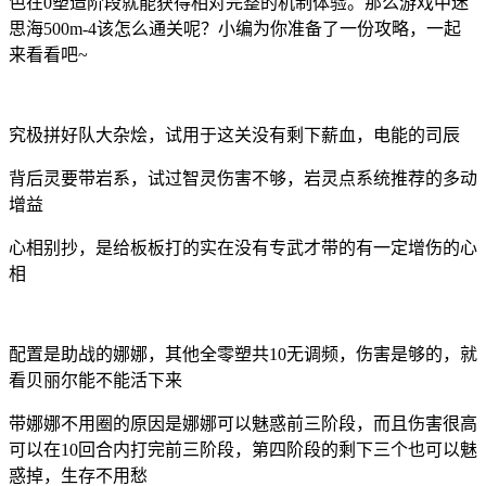
色在0塑造阶段就能获得相对完整的机制体验。那么游戏中迷
思海500m-4该怎么通关呢？小编为你准备了一份攻略，一起
来看看吧~
究极拼好队大杂烩，试用于这关没有剩下薪血，电能的司辰
背后灵要带岩系，试过智灵伤害不够，岩灵点系统推荐的多动
增益
心相别抄，是给板板打的实在没有专武才带的有一定增伤的心
相
配置是助战的娜娜，其他全零塑共10无调频，伤害是够的，就
看贝丽尔能不能活下来
带娜娜不用圈的原因是娜娜可以魅惑前三阶段，而且伤害很高
可以在10回合内打完前三阶段，第四阶段的剩下三个也可以魅
惑掉，生存不用愁