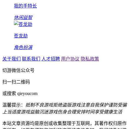
我的手特长
休闲益智
苍龙劫
角色扮演
关于我们
联系我们
人才招聘
用户协议
隐私政策
切游微信公众号
扫一扫二维码
或搜索 qieyoucom
温馨提示：
抵制不良游戏
拒绝盗版游戏
注意自我保护
谨防受骗
上当
适度游戏益脑
沉迷游戏伤身
合理安排时间
享受健康生活
本站文章资源均是原创或收集整理于互联网，其著作权归原作