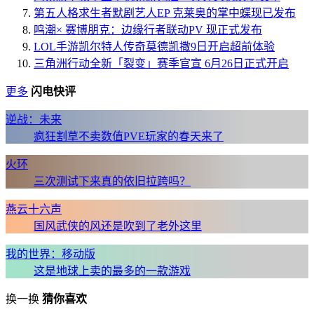
第五人格求生者默剧艺人EP 克莱奥的掌中蝶现已发布
鸣潮× 赛博朋克：边缘行者联动PV 现正式发布
LOL手游凯尔特人传奇莫德凯撒9日开启超前体验
三角洲行动全新「裂变」赛季官宣 6月26日正式开启
更多
闪电快评
逆战：未来
疯狂割草不卖数值PVE玩家的春天来了
火环
三次测试下来真的依旧拉跨吗？
燕云十六声
国风武侠的风还是吹到了老外这里
我的世界：移动版
这是地球上卖的最多的一款游戏
换一换
猜你喜欢