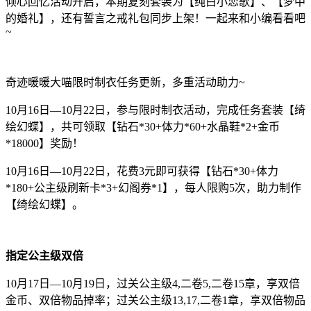
倾心回忆活动开启，本期复刻套装为【纯白小恋歌】、【梦中
的婚礼】，还有誓言之戒礼包同步上架！一起来和小编看看吧
~
奇迹暖暖大喵限时制衣任务更新，多重活动助力~
10月16日—10月22日，参与限时制衣活动，完成任务套装【绮
绘幻蝶】，共可领取【钻石*30+体力*60+水晶鞋*2+金币
*18000】奖励！
10月16日—10月22日，花费3元即可获得【钻石*30+体力
*180+公主级刷新卡*3+幻阁券*1】，每人限购5次，助力制作
【绮绘幻蝶】。
指定公主级双倍
10月17日—10月19日，过关公主级4,二卷5,二卷15章，享双倍
金币、双倍物品掉率；过关公主级13,17,二卷1章，享双倍物品