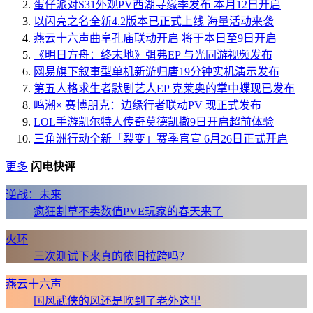
蛋仔派对S31外观PV西湖寻缘季发布 本月12日开启
以闪亮之名全新4.2版本已正式上线 海量活动来袭
燕云十六声曲阜孔庙联动开启 将于本日至9日开启
《明日方舟：终末地》弭弗EP 与光同游视频发布
网易旗下叙事型单机新游归唐19分钟实机演示发布
第五人格求生者默剧艺人EP 克莱奥的掌中蝶现已发布
鸣潮× 赛博朋克：边缘行者联动PV 现正式发布
LOL手游凯尔特人传奇莫德凯撒9日开启超前体验
三角洲行动全新「裂变」赛季官宣 6月26日正式开启
更多
闪电快评
逆战：未来
疯狂割草不卖数值PVE玩家的春天来了
火环
三次测试下来真的依旧拉跨吗？
燕云十六声
国风武侠的风还是吹到了老外这里