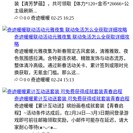
装【清芳梦蕴】，共可领取【体力*120+金币*26666+公
主级刷新...
0
0
奇迹暖暖
02-25 16:25
奇迹暖暖联动活动元雅夜集 联动免活怎么全获取详细攻
略
奇迹暖暖元雅夜集为新春限定古风套装，清雅雅致、夜
色氛围感拉满。含特姿连衣裙、精致发饰与动态流苏，
整体清冷高级。通过新春活动关卡、累计签到或限时兑
换获取，无氪金门槛。那么这...
0
0
奇迹暖暖
02-24 15:13
奇迹暖暖累计互动送套装 可免费获得成就套装青春启程
奇迹暖暖【累计互动送】缤纷画卷成就套装【青春启
程】~活动条件达成后，在2月24日—3月3日期间登录游
戏即可前往邮箱领取奖励，小邮件可能存在延迟，请大
家耐心等待(๑>ᴗ<๑...