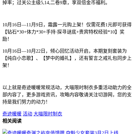
掉率；过关公主级5,14,二卷9章，享双倍金币福利。
10月16日—11月9日，霜露一元购上架！仅需花费1元即可获得
【钻石*30+体力*30+手持·探寻谜底+贵宾特权经验*10】奖
励！
10月16日—10月22日，倾心回忆活动开启，本期复刻套装为
【纯白小恋歌】、【梦中的婚礼】，还有誓言之戒礼包同步上
架！
以上就是奇迹暖暖常规活动，大喵限时制衣多重活动助力的全
部内容了，更多游戏资讯，攻略内容敬请关注切游网，您的支
持是我们努力的动力！
奇迹暖暖
活动
大喵限时制衣
相关阅读