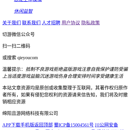
休闲益智
关于我们
联系我们
人才招聘
用户协议
隐私政策
切游微信公众号
扫一扫二维码
或搜索 qieyoucom
温馨提示：
抵制不良游戏
拒绝盗版游戏
注意自我保护
谨防受骗
上当
适度游戏益脑
沉迷游戏伤身
合理安排时间
享受健康生活
本站文章资源均是原创或收集整理于互联网，其著作权归原作
者所有，如果有侵犯您权利的资源请来信告知，我们将及时撤
销相应资源
绵阳且游网络科技有限公司
APP下载
手机版
返回顶部
蜀ICP备15004561号
川公网安备