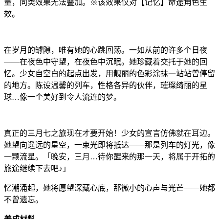
量，同类效果无法叠加。※该效果仅对【记忆】命途角色生
效。
在岁月的罅隙，唯有她的心跳回荡。一如从前的许多个日夜
——在夜色中守望，在夜色中沉眠。她珍藏着交托于她的回
忆。少女自空白的起点出发，用靓丽的色彩涂抹一站站曾停留
的地方。陈设温馨的列车，性格各异的伙伴，璀璨绮丽的星
球…像一个美好到令人流连的梦。
真正的三月七之旅现在才要开始！少女的宣言仿佛就在耳边。
她望向遥远的星空，一束光即将抵达——那是列车的灯光，像
一颗流星。「晚安，三月…待你醒来的那一天，将属于开拓的
旅途继续下去吧♪」
忆潮涌起，她将愿望深藏心底，那微小的心声与光芒——她都
不曾遗忘。