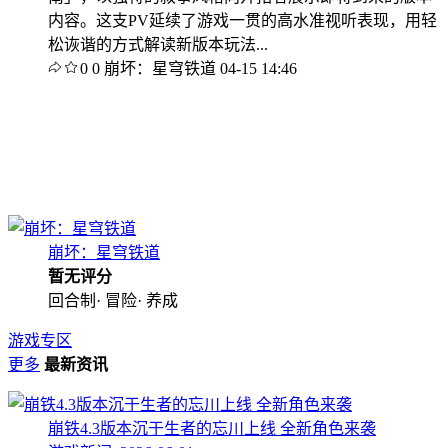
内容。这支PV延续了游戏一贯的高水准视听表现，用轻
松诙谐的方式解读新版本玩法...
0
0
崩坏：星穹铁道
04-15 14:46
崩坏：星穹铁道
暂无评分
回合制· 冒险· 养成
游戏专区
更多
最新资讯
崩铁4.3版本沉于生者的忘川上线 全新角色来袭