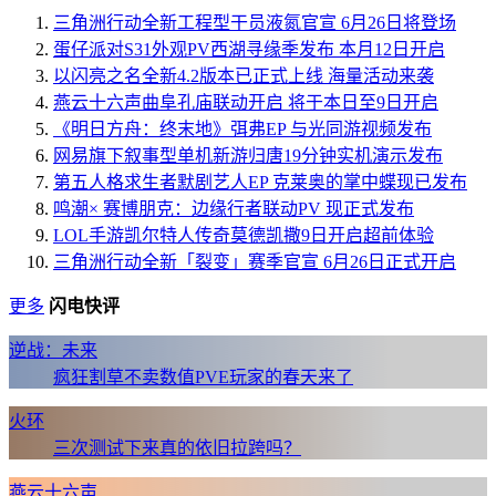
三角洲行动全新工程型干员液氮官宣 6月26日将登场
蛋仔派对S31外观PV西湖寻缘季发布 本月12日开启
以闪亮之名全新4.2版本已正式上线 海量活动来袭
燕云十六声曲阜孔庙联动开启 将于本日至9日开启
《明日方舟：终末地》弭弗EP 与光同游视频发布
网易旗下叙事型单机新游归唐19分钟实机演示发布
第五人格求生者默剧艺人EP 克莱奥的掌中蝶现已发布
鸣潮× 赛博朋克：边缘行者联动PV 现正式发布
LOL手游凯尔特人传奇莫德凯撒9日开启超前体验
三角洲行动全新「裂变」赛季官宣 6月26日正式开启
更多
闪电快评
逆战：未来
疯狂割草不卖数值PVE玩家的春天来了
火环
三次测试下来真的依旧拉跨吗？
燕云十六声