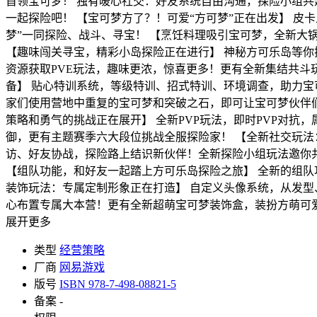
首领宝可梦！ 独有暖心社交：好友系统自由沟通，探险小组
一起探险吧！ 【宝可梦方了？！可爱“方可梦”正在出发】 
梦”一同探险、战斗、寻宝！ 【烹饪料理吸引宝可梦，全新大
【趣味闯关寻宝，精彩小岛探险正在进行】 神秘方可乐岛等
资源获取PVE玩法，趣味更浓，惊喜更多！更有全新集结共斗
备】 贴心特训系统，等级特训、招式特训、环境调查，助力宝
家们使用营地中重复的宝可梦和突破之石，即可让宝可梦伙伴们
策略和勇气的挑战正在展开】 全新PVP玩法，即时PVP对
御，更有主题赛季六大段位挑战全服探险家！ 【全新社交玩法
访、好友协战，探险路上结识新伙伴！全新探险小组玩法邀你
【组队功能，和好友一起踏上方可乐岛探险之旅】 全新的组队
装饰玩法：专属定制形象正在打造】 自定义头像系统，从发
心布置专属大本营！更有全新超萌宝可梦装饰盒，装扮方萌可
展开更多
类型
经营策略
厂商
网易游戏
版号
ISBN 978-7-498-08821-5
备案
-