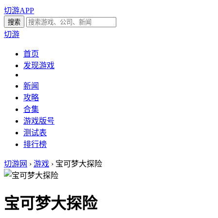
切游APP
切游
首页
发现游戏
新闻
攻略
合集
游戏版号
测试表
排行榜
切游网
›
游戏
›
宝可梦大探险
宝可梦大探险