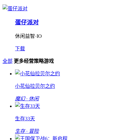
蛋仔派对
休闲益智·IO
下载
全部
更多经营策略游戏
小花仙拉贝尔之约
魔幻 · 休闲
生存33天
生存 · 冒险