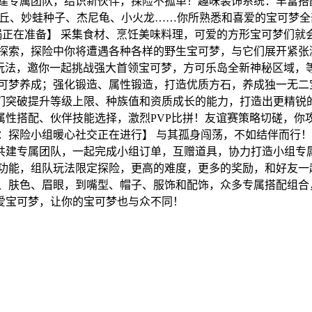
共建专属团队，结识新伙伴，探险不孤单！趣味装饰系统：丰富搭
皮卡丘、妙蛙种子、杰尼龟、小火龙……你所熟悉和喜爱的宝可梦全
锅正在准备】 采集食材、烹饪美味料理，可爱的方形宝可梦们
你探索，探险中你将遭遇各种各样的野生宝可梦，与它们展开紧张
玩法，邀你一起挑战强大首领宝可梦，方可乐岛全新神秘区域，
可梦养成；强化锻造、属性锻造，打造优质方石，养成独一无二宝可
突破提升等级上限、种族值和资质成长的能力，打造出更精锐的
抗，属性搭配、伙伴技能选择，激烈PVP比拼！友谊赛策略切磋，
：探险小组暖心社交正在进行】 与其孤身闯荡，不如结伴而行
共建专属团队，一起完成小组订单，互赠道具，协力打造小组专
功能，组队玩法限定探险，更高的难度，更多的奖励，和好友一
型、肤色、眉眼，到嘴型、帽子、服饰和配饰，众多专属搭配组合
爱宝可梦，让你的宝可梦也与众不同！