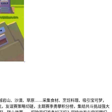
，跨越岩山、沙漠、草原……采集食材、烹饪料理、吸引宝可梦，
抗，友谊赛策略切磋，主题赛季勇攀积分榜，集结共斗挑战强大