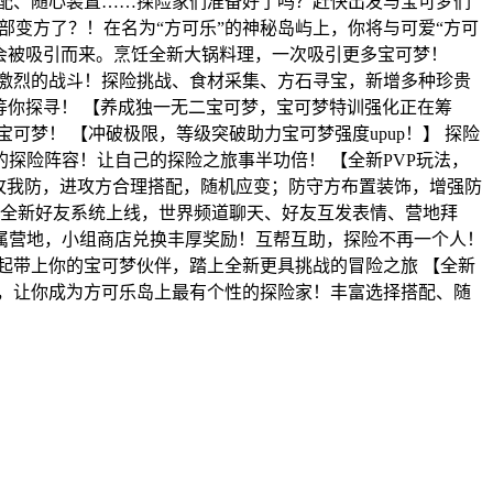
配、随心装置……探险家们准备好了吗？赶快出发与宝可梦们
部变方了？！在名为“方可乐”的神秘岛屿上，你将与可爱“方可
就会被吸引而来。烹饪全新大锅料理，一次吸引更多宝可梦！
激烈的战斗！探险挑战、食材采集、方石寻宝，新增多种珍贵
等你探寻！ 【养成独一无二宝可梦，宝可梦特训强化正在筹
梦！ 【冲破极限，等级突破助力宝可梦强度upup！】 探险
探险阵容！让自己的探险之旅事半功倍！ 【全新PVP玩法，
你攻我防，进攻方合理搭配，随机应变；防守方布置装饰，增强防
！全新好友系统上线，世界频道聊天、好友互发表情、营地拜
属营地，小组商店兑换丰厚奖励！互帮互助，探险不再一个人！
起带上你的宝可梦伙伴，踏上全新更具挑战的冒险之旅 【全新
，让你成为方可乐岛上最有个性的探险家！丰富选择搭配、随