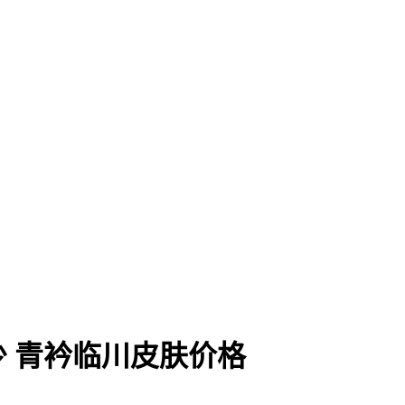
 青衿临川皮肤价格