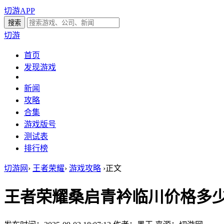
切游APP
切游
首页
发现游戏
新闻
攻略
合集
游戏版号
测试表
排行榜
切游网
›
王者荣耀
›
游戏攻略
›
正文
王者荣耀桑启青衿临川价格多少