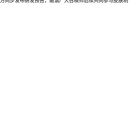
官方同步发布研发预告，邀请广大召唤师后续共同参与皮肤制