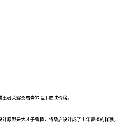
看王者荣耀桑启青衿临川皮肤价格。
，设计原型是大才子曹植，将桑启设计成了少年曹植的样貌。