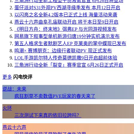
三角洲行动全新工程型干员液氮官宣 6月26日将登场
蛋仔派对S31外观PV西湖寻缘季发布 本月12日开启
以闪亮之名全新4.2版本已正式上线 海量活动来袭
燕云十六声曲阜孔庙联动开启 将于本日至9日开启
《明日方舟：终末地》弭弗EP 与光同游视频发布
网易旗下叙事型单机新游归唐19分钟实机演示发布
第五人格求生者默剧艺人EP 克莱奥的掌中蝶现已发布
鸣潮× 赛博朋克：边缘行者联动PV 现正式发布
LOL手游凯尔特人传奇莫德凯撒9日开启超前体验
三角洲行动全新「裂变」赛季官宣 6月26日正式开启
更多
闪电快评
逆战：未来
疯狂割草不卖数值PVE玩家的春天来了
火环
三次测试下来真的依旧拉跨吗？
燕云十六声