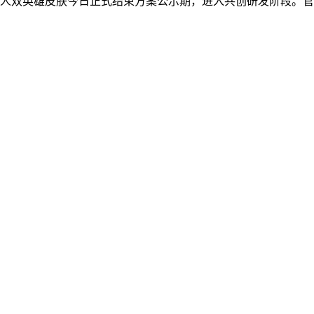
乙真人双英雄皮肤今日正式结束方案公示期，进入共创研发阶段。