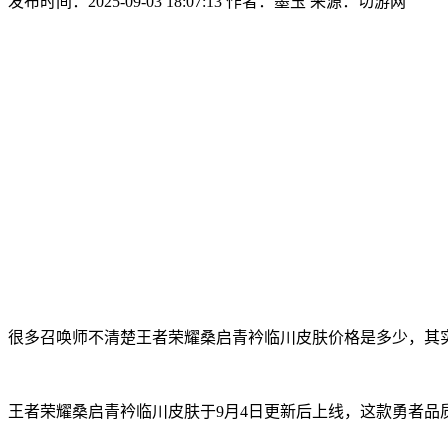
发布时间：2025-09-03 18:07:13
作者：墨玉
来源：切游网
很多召唤师不清楚王者荣耀桑启青衿临川皮肤价格是多少，其
王者荣耀桑启青衿临川皮肤于9月4日更新后上线，这款勇者品