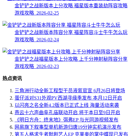
金铲铲之战新版本上分攻略 福星版本重装劫阵容攻略
游戏攻略 2026-02-25
金铲铲之战新版本阵容分享 福星阵容斗士牛牛怎么玩
游戏攻略 2026-02-24
金铲铲之战福星版本上分攻略 上千分神射秘阵容分享
游戏攻略 2026-02-23
热点资讯
三角洲行动全新工程型干员液氮官宣 6月26日将登场
蛋仔派对S31外观PV西湖寻缘季发布 本月12日开启
以闪亮之名全新4.2版本已正式上线 海量活动来袭
燕云十六声曲阜孔庙联动开启 将于本日至9日开启
《明日方舟：终末地》弭弗EP 与光同游视频发布
网易旗下叙事型单机新游归唐19分钟实机演示发布
第五人格求生者默剧艺人EP 克莱奥的掌中蝶现已发布