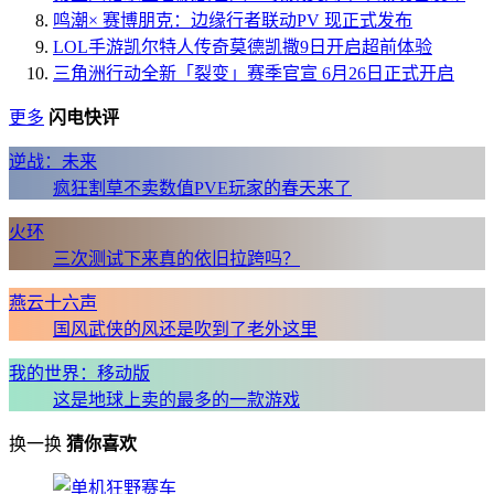
鸣潮× 赛博朋克：边缘行者联动PV 现正式发布
LOL手游凯尔特人传奇莫德凯撒9日开启超前体验
三角洲行动全新「裂变」赛季官宣 6月26日正式开启
更多
闪电快评
逆战：未来
疯狂割草不卖数值PVE玩家的春天来了
火环
三次测试下来真的依旧拉跨吗？
燕云十六声
国风武侠的风还是吹到了老外这里
我的世界：移动版
这是地球上卖的最多的一款游戏
换一换
猜你喜欢