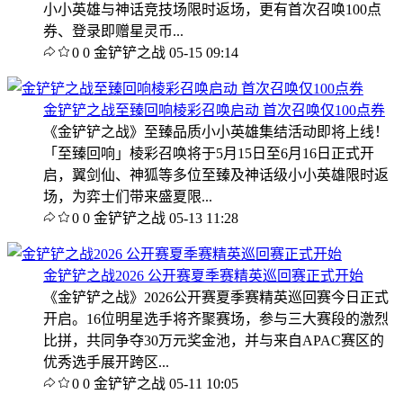
小小英雄与神话竞技场限时返场，更有首次召唤100点
券、登录即赠星灵币...
0
0
金铲铲之战
05-15 09:14
金铲铲之战至臻回响棱彩召唤启动 首次召唤仅100点券
《金铲铲之战》至臻品质小小英雄集结活动即将上线！
「至臻回响」棱彩召唤将于5月15日至6月16日正式开
启，翼剑仙、神狐等多位至臻及神话级小小英雄限时返
场，为弈士们带来盛夏限...
0
0
金铲铲之战
05-13 11:28
金铲铲之战2026 公开赛夏季赛精英巡回赛正式开始
《金铲铲之战》2026公开赛夏季赛精英巡回赛今日正式
开启。16位明星选手将齐聚赛场，参与三大赛段的激烈
比拼，共同争夺30万元奖金池，并与来自APAC赛区的
优秀选手展开跨区...
0
0
金铲铲之战
05-11 10:05