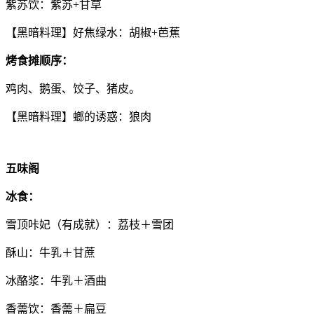
紫苏饮：紫苏+甘草
【黑暗料理】好焦绿水：胡椒+芭蕉
烤食摊顺序：
鸡肉、鹅蛋、饺子、猪皮。
【黑暗料理】螂的诱惑：狼肉
五味阁
冰食：
雪顶咔妃（有成就）：荔枝＋雪团
酥山：牛乳＋甘蔗
冰酪浆：牛乳＋酒曲
香薷饮：香薷＋扁豆