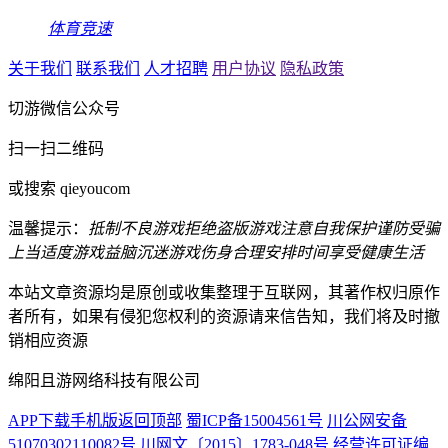
体育竞速
关于我们
联系我们
人才招聘
用户协议
隐私政策
切游微信公众号
扫一扫二维码
或搜索 qieyoucom
温馨提示：
抵制不良游戏
拒绝盗版游戏
注意自我保护
谨防受骗
上当
适度游戏益脑
沉迷游戏伤身
合理安排时间
享受健康生活
本站文章资源均是原创或收集整理于互联网，其著作权归原作
者所有，如果有侵犯您权利的资源请来信告知，我们将及时撤
销相应资源
绵阳且游网络科技有限公司
APP下载
手机版
返回顶部
蜀ICP备15004561号
川公网安备
51070302110082号
川网文〔2015〕1783-048号
经营许可证编