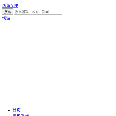
切游APP
切游
首页