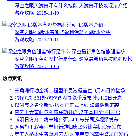
深空之眼天诫白泽有什么技能 天诫白泽技能玩法介绍
游戏攻略 2025-11-19
深空之眼4.6版本有哪些福利活动 4.6版本介绍
游戏攻略 2025-11-11
深空之眼角色强度排行是什么 深空最新角色技能强度榜
游戏攻略 2025-11-05
热点资讯
三角洲行动全新工程型干员液氮官宣 6月26日将登场
蛋仔派对S31外观PV西湖寻缘季发布 本月12日开启
以闪亮之名全新4.2版本已正式上线 海量活动来袭
燕云十六声曲阜孔庙联动开启 将于本日至9日开启
《明日方舟：终末地》弭弗EP 与光同游视频发布
网易旗下叙事型单机新游归唐19分钟实机演示发布
第五人格求生者默剧艺人EP 克莱奥的掌中蝶现已发布