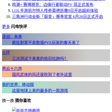
鸣潮× 赛博朋克：边缘行者联动PV 现正式发布
LOL手游凯尔特人传奇莫德凯撒9日开启超前体验
三角洲行动全新「裂变」赛季官宣 6月26日正式开启
更多
闪电快评
逆战：未来
疯狂割草不卖数值PVE玩家的春天来了
火环
三次测试下来真的依旧拉跨吗？
燕云十六声
国风武侠的风还是吹到了老外这里
我的世界：移动版
这是地球上卖的最多的一款游戏
换一换
猜你喜欢