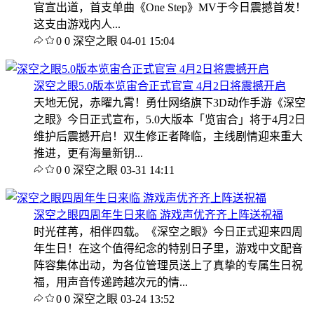
官宣出道，首支单曲《One Step》MV于今日震撼首发！
这支由游戏内人...
0
0
深空之眼
04-01 15:04
深空之眼5.0版本览宙合正式官宣 4月2日将震撼开启
天地无倪，赤曜九霄！勇仕网络旗下3D动作手游《深空
之眼》今日正式宣布，5.0大版本「览宙合」将于4月2日
维护后震撼开启！双生修正者降临，主线剧情迎来重大
推进，更有海量新钥...
0
0
深空之眼
03-31 14:11
深空之眼四周年生日来临 游戏声优齐齐上阵送祝福
时光荏苒，相伴四载。《深空之眼》今日正式迎来四周
年生日！在这个值得纪念的特别日子里，游戏中文配音
阵容集体出动，为各位管理员送上了真挚的专属生日祝
福，用声音传递跨越次元的情...
0
0
深空之眼
03-24 13:52