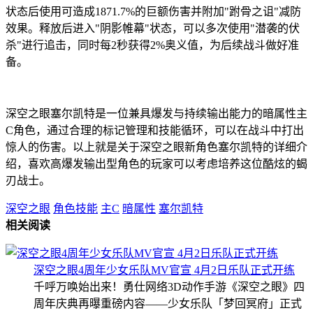
状态后使用可造成1871.7%的巨额伤害并附加"跗骨之诅"减防
效果。释放后进入"阴影帷幕"状态，可以多次使用"潜袭的伏
杀"进行追击，同时每2秒获得2%奥义值，为后续战斗做好准
备。
深空之眼塞尔凯特是一位兼具爆发与持续输出能力的暗属性主
C角色，通过合理的标记管理和技能循环，可以在战斗中打出
惊人的伤害。以上就是关于深空之眼新角色塞尔凯特的详细介
绍，喜欢高爆发输出型角色的玩家可以考虑培养这位酷炫的蝎
刃战士。
深空之眼
角色技能
主C
暗属性
塞尔凯特
相关阅读
深空之眼4周年少女乐队MV官宣 4月2日乐队正式开练
千呼万唤始出来！勇仕网络3D动作手游《深空之眼》四
周年庆典再曝重磅内容——少女乐队「梦回冥府」正式