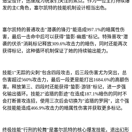
造型设计，迅速成为玩家们关注的焦点。作为一位主打持续爆
发的主C角色，塞尔凯特的技能机制设计相当出色。
塞尔凯特的普通攻击"潜袭的锋刃"能造成997.1%的暗属性伤
害，最后一击命中后可以获得"蛰影·幽盾"标记。特殊普攻"潜
袭的伏杀"消耗标记释放309.6%攻击力的暗伤，同时还能再次
获得标记，这种循环机制保证了她的持续输出能力。
技能1"无踪的尖刺"包含四段攻击，后三段伤害尤为突出，总
伤害超过560%攻击力，最后一段更是能打出1684.6%的高额伤
害。释放第三、四段时还能获得"蛰影·游铩"标记，进一步强
化输出循环。技能2"追猎的影迹"在造成187.1%暗伤的同时不
会打断普攻连招，使用三次后会切换为"追猎的罗网"，这个强
化技能能造成466.9%攻击力的暗属性伤害并获取更多标记。
终极技能"行刑的轮舞"是塞尔凯特的核心爆发技能，退出幻形