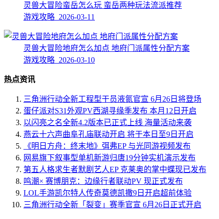
灵兽大冒险蛮岳怎么玩 蛮岳两种玩法流派推荐
游戏攻略 2026-03-11
灵兽大冒险地府怎么加点 地府门派属性分配方案
游戏攻略 2026-03-10
热点资讯
三角洲行动全新工程型干员液氮官宣 6月26日将登场
蛋仔派对S31外观PV西湖寻缘季发布 本月12日开启
以闪亮之名全新4.2版本已正式上线 海量活动来袭
燕云十六声曲阜孔庙联动开启 将于本日至9日开启
《明日方舟：终末地》弭弗EP 与光同游视频发布
网易旗下叙事型单机新游归唐19分钟实机演示发布
第五人格求生者默剧艺人EP 克莱奥的掌中蝶现已发布
鸣潮× 赛博朋克：边缘行者联动PV 现正式发布
LOL手游凯尔特人传奇莫德凯撒9日开启超前体验
三角洲行动全新「裂变」赛季官宣 6月26日正式开启