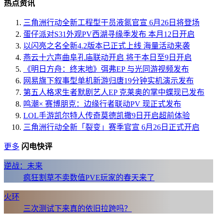
热点资讯
三角洲行动全新工程型干员液氮官宣 6月26日将登场
蛋仔派对S31外观PV西湖寻缘季发布 本月12日开启
以闪亮之名全新4.2版本已正式上线 海量活动来袭
燕云十六声曲阜孔庙联动开启 将于本日至9日开启
《明日方舟：终末地》弭弗EP 与光同游视频发布
网易旗下叙事型单机新游归唐19分钟实机演示发布
第五人格求生者默剧艺人EP 克莱奥的掌中蝶现已发布
鸣潮× 赛博朋克：边缘行者联动PV 现正式发布
LOL手游凯尔特人传奇莫德凯撒9日开启超前体验
三角洲行动全新「裂变」赛季官宣 6月26日正式开启
更多
闪电快评
逆战：未来
疯狂割草不卖数值PVE玩家的春天来了
火环
三次测试下来真的依旧拉跨吗？