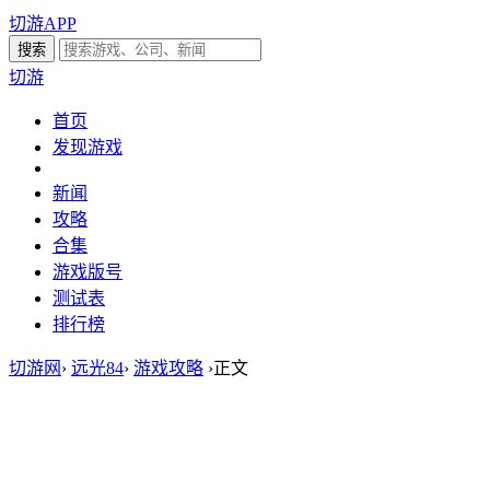
切游APP
切游
首页
发现游戏
新闻
攻略
合集
游戏版号
测试表
排行榜
切游网
›
远光84
›
游戏攻略
›
正文