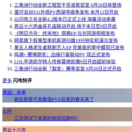
三角洲行动全新工程型干员液氮官宣 6月26日将登场
蛋仔派对S31外观PV西湖寻缘季发布 本月12日开启
以闪亮之名全新4.2版本已正式上线 海量活动来袭
燕云十六声曲阜孔庙联动开启 将于本日至9日开启
《明日方舟：终末地》弭弗EP 与光同游视频发布
网易旗下叙事型单机新游归唐19分钟实机演示发布
第五人格求生者默剧艺人EP 克莱奥的掌中蝶现已发布
鸣潮× 赛博朋克：边缘行者联动PV 现正式发布
LOL手游凯尔特人传奇莫德凯撒9日开启超前体验
三角洲行动全新「裂变」赛季官宣 6月26日正式开启
更多
闪电快评
逆战：未来
疯狂割草不卖数值PVE玩家的春天来了
火环
三次测试下来真的依旧拉跨吗？
燕云十六声