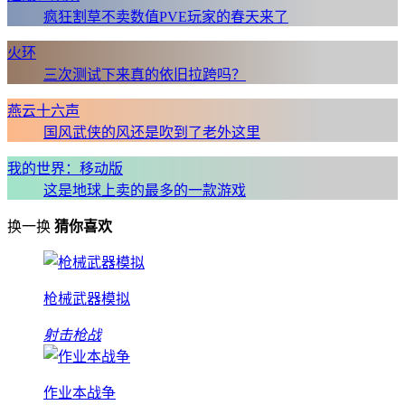
疯狂割草不卖数值PVE玩家的春天来了
火环
三次测试下来真的依旧拉跨吗？
燕云十六声
国风武侠的风还是吹到了老外这里
我的世界：移动版
这是地球上卖的最多的一款游戏
换一换
猜你喜欢
枪械武器模拟
射击枪战
作业本战争