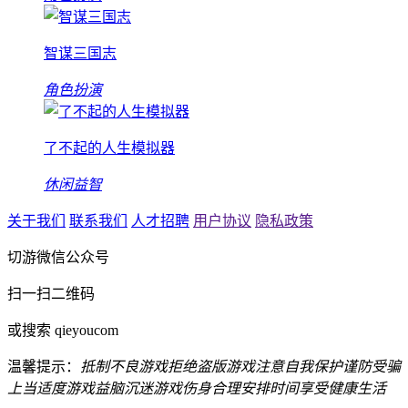
智谋三国志
角色扮演
了不起的人生模拟器
休闲益智
关于我们
联系我们
人才招聘
用户协议
隐私政策
切游微信公众号
扫一扫二维码
或搜索 qieyoucom
温馨提示：
抵制不良游戏
拒绝盗版游戏
注意自我保护
谨防受骗
上当
适度游戏益脑
沉迷游戏伤身
合理安排时间
享受健康生活