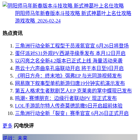
阴阳师马年新春版本斗技攻略 新式神葛叶上名仕攻略
游戏攻略 2026-02-24
热点资讯
三角洲行动全新工程型干员液氮官宣 6月26日将登场
蛋仔派对S31外观PV西湖寻缘季发布 本月12日开启
以闪亮之名全新4.2版本已正式上线 海量活动来袭
燕云十六声曲阜孔庙联动开启 将于本日至9日开启
《明日方舟：终末地》弭弗EP 与光同游视频发布
网易旗下叙事型单机新游归唐19分钟实机演示发布
第五人格求生者默剧艺人EP 克莱奥的掌中蝶现已发布
鸣潮× 赛博朋克：边缘行者联动PV 现正式发布
LOL手游凯尔特人传奇莫德凯撒9日开启超前体验
三角洲行动全新「裂变」赛季官宣 6月26日正式开启
更多
闪电快评
逆战：未来