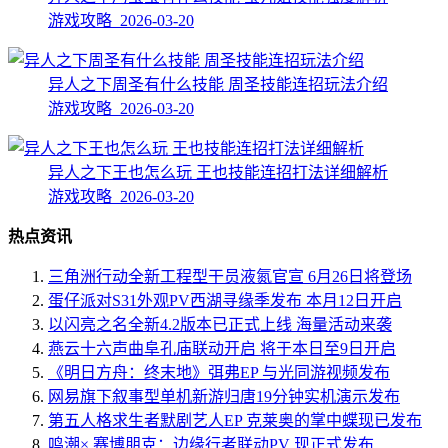
游戏攻略 2026-03-20
异人之下周圣有什么技能 周圣技能连招玩法介绍
游戏攻略 2026-03-20
异人之下王也怎么玩 王也技能连招打法详细解析
游戏攻略 2026-03-20
热点资讯
三角洲行动全新工程型干员液氮官宣 6月26日将登场
蛋仔派对S31外观PV西湖寻缘季发布 本月12日开启
以闪亮之名全新4.2版本已正式上线 海量活动来袭
燕云十六声曲阜孔庙联动开启 将于本日至9日开启
《明日方舟：终末地》弭弗EP 与光同游视频发布
网易旗下叙事型单机新游归唐19分钟实机演示发布
第五人格求生者默剧艺人EP 克莱奥的掌中蝶现已发布
鸣潮× 赛博朋克：边缘行者联动PV 现正式发布