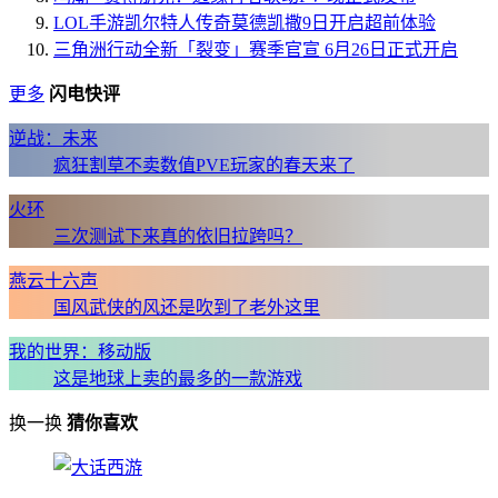
LOL手游凯尔特人传奇莫德凯撒9日开启超前体验
三角洲行动全新「裂变」赛季官宣 6月26日正式开启
更多
闪电快评
逆战：未来
疯狂割草不卖数值PVE玩家的春天来了
火环
三次测试下来真的依旧拉跨吗？
燕云十六声
国风武侠的风还是吹到了老外这里
我的世界：移动版
这是地球上卖的最多的一款游戏
换一换
猜你喜欢