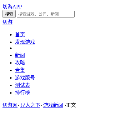
切游APP
切游
首页
发现游戏
新闻
攻略
合集
游戏版号
测试表
排行榜
切游网
›
异人之下
›
游戏新闻
›
正文