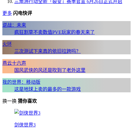
三角洲行动全新「裂变」赛季官宣 6月26日正式开启
更多
闪电快评
逆战：未来
疯狂割草不卖数值PVE玩家的春天来了
火环
三次测试下来真的依旧拉跨吗？
燕云十六声
国风武侠的风还是吹到了老外这里
我的世界：移动版
这是地球上卖的最多的一款游戏
换一换
猜你喜欢
剑侠世界3