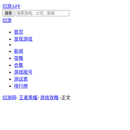
切游APP
切游
首页
发现游戏
新闻
攻略
合集
游戏版号
测试表
排行榜
切游网
›
王者荣耀
›
游戏攻略
›
正文