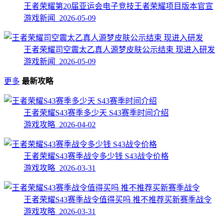
王者荣耀第20届亚运会电子竞技王者荣耀项目版本官宣
游戏新闻 2026-05-09
王者荣耀司空震太乙真人源梦皮肤公示结束 现进入研发
游戏新闻 2026-05-09
更多
最新攻略
王者荣耀S43赛季多少天 S43赛季时间介绍
游戏攻略 2026-04-02
王者荣耀S43赛季战令多少钱 S43战令价格
游戏攻略 2026-03-31
王者荣耀S43赛季战令值得买吗 推不推荐买新赛季战令
游戏攻略 2026-03-31