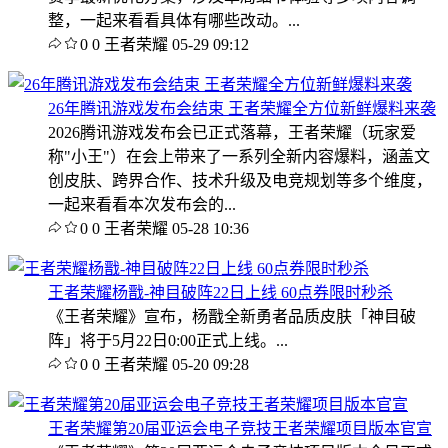
整，一起来看看具体有哪些改动。...
0
0
王者荣耀
05-29 09:12
26年腾讯游戏发布会结束 王者荣耀全方位新鲜爆料来袭
2026腾讯游戏发布会已正式落幕，王者荣耀（玩家爱
称"小王"）在会上带来了一系列全新内容爆料，涵盖文
创皮肤、跨界合作、技术升级及电竞规划等多个维度，
一起来看看本次发布会的...
0
0
王者荣耀
05-28 10:36
王者荣耀杨戬-神目破阵22日上线 60点券限时秒杀
《王者荣耀》宣布，杨戬全新勇者品质皮肤「神目破
阵」将于5月22日0:00正式上线。...
0
0
王者荣耀
05-20 09:28
王者荣耀第20届亚运会电子竞技王者荣耀项目版本官宣