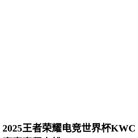
2025王者荣耀电竞世界杯KWC