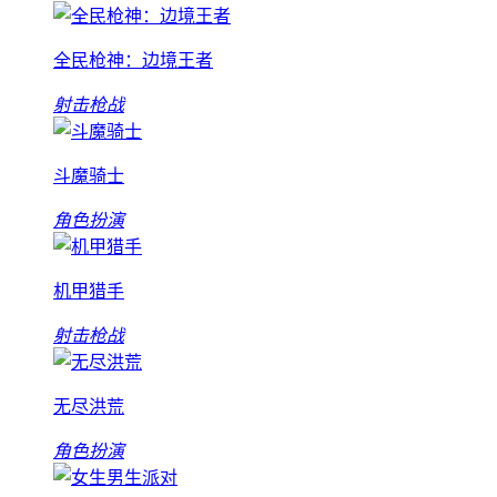
全民枪神：边境王者
射击枪战
斗魔骑士
角色扮演
机甲猎手
射击枪战
无尽洪荒
角色扮演