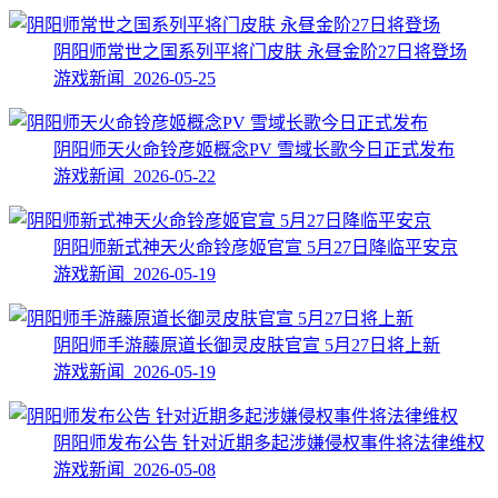
阴阳师常世之国系列平将门皮肤 永昼金阶27日将登场
游戏新闻 2026-05-25
阴阳师天火命铃彦姬概念PV 雪域长歌今日正式发布
游戏新闻 2026-05-22
阴阳师新式神天火命铃彦姬官宣 5月27日降临平安京
游戏新闻 2026-05-19
阴阳师手游藤原道长御灵皮肤官宣 5月27日将上新
游戏新闻 2026-05-19
阴阳师发布公告 针对近期多起涉嫌侵权事件将法律维权
游戏新闻 2026-05-08