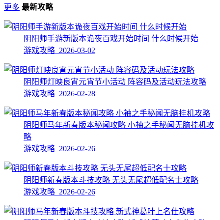
更多
最新攻略
阴阳师手游新版本诡夜百戏开始时间 什么时候开始
游戏攻略 2026-03-02
阴阳师灯映良宵元宵节小活动 阵容码及活动玩法攻略
游戏攻略 2026-02-28
阴阳师马年新春版本秘闻攻略 小袖之手秘闻无脑挂机攻
略
游戏攻略 2026-02-26
阴阳师新春版本斗技攻略 无头无尾超低配名士攻略
游戏攻略 2026-02-26