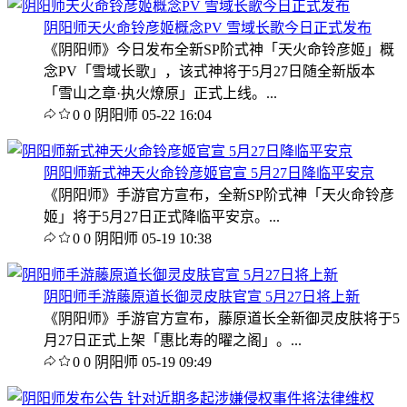
阴阳师天火命铃彦姬概念PV 雪域长歌今日正式发布
《阴阳师》今日发布全新SP阶式神「天火命铃彦姬」概
念PV「雪域长歌」，该式神将于5月27日随全新版本
「雪山之章·执火燎原」正式上线。...
0
0
阴阳师
05-22 16:04
阴阳师新式神天火命铃彦姬官宣 5月27日降临平安京
《阴阳师》手游官方宣布，全新SP阶式神「天火命铃彦
姬」将于5月27日正式降临平安京。...
0
0
阴阳师
05-19 10:38
阴阳师手游藤原道长御灵皮肤官宣 5月27日将上新
《阴阳师》手游官方宣布，藤原道长全新御灵皮肤将于5
月27日正式上架「惠比寿的曜之阁」。...
0
0
阴阳师
05-19 09:49