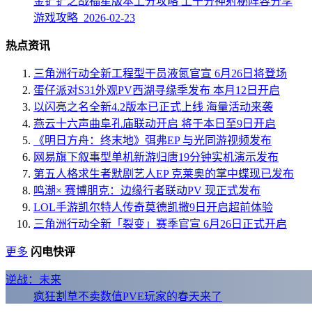
金铲铲之战福星版本上分攻略 上千分神射秘阵容分享
游戏攻略 2026-02-23
热点资讯
三角洲行动全新工程型干员液氮官宣 6月26日将登场
蛋仔派对S31外观PV西湖寻缘季发布 本月12日开启
以闪亮之名全新4.2版本已正式上线 海量活动来袭
燕云十六声曲阜孔庙联动开启 将于本日至9日开启
《明日方舟：终末地》弭弗EP 与光同游视频发布
网易旗下叙事型单机新游归唐19分钟实机演示发布
第五人格求生者默剧艺人EP 克莱奥的掌中蝶现已发布
鸣潮× 赛博朋克：边缘行者联动PV 现正式发布
LOL手游凯尔特人传奇莫德凯撒9日开启超前体验
三角洲行动全新「裂变」赛季官宣 6月26日正式开启
更多
闪电快评
逆战：未来
疯狂割草不卖数值PVE玩家的春天来了