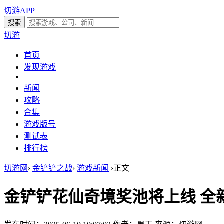
切游APP
切游
首页
发现游戏
新闻
攻略
合集
游戏版号
测试表
排行榜
切游网
›
金铲铲之战
›
游戏新闻
›
正文
金铲铲花仙奇境奖池将上线 全