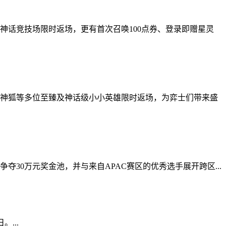
神话竞技场限时返场，更有首次召唤100点券、登录即赠星灵
仙、神狐等多位至臻及神话级小小英雄限时返场，为弈士们带来盛
夺30万元奖金池，并与来自APAC赛区的优秀选手展开跨区...
...