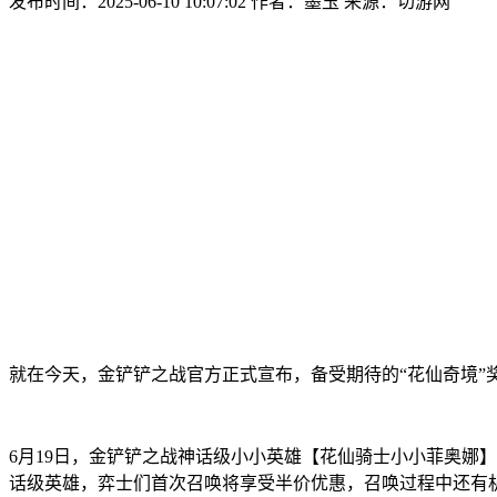
发布时间：2025-06-10 10:07:02
作者：墨玉
来源：切游网
就在今天，金铲铲之战官方正式宣布，备受期待的“花仙奇境
6月19日，金铲铲之战神话级小小英雄【花仙骑士小小菲奥娜
话级英雄，弈士们首次召唤将享受半价优惠，召唤过程中还有