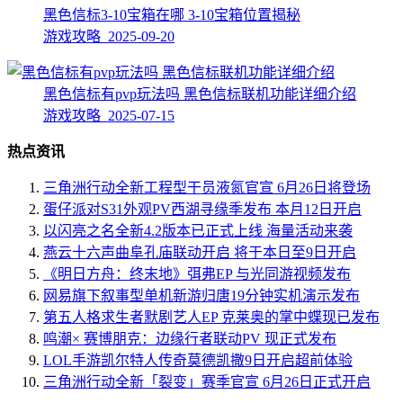
黑色信标3-10宝箱在哪 3-10宝箱位置揭秘
游戏攻略 2025-09-20
黑色信标有pvp玩法吗 黑色信标联机功能详细介绍
游戏攻略 2025-07-15
热点资讯
三角洲行动全新工程型干员液氮官宣 6月26日将登场
蛋仔派对S31外观PV西湖寻缘季发布 本月12日开启
以闪亮之名全新4.2版本已正式上线 海量活动来袭
燕云十六声曲阜孔庙联动开启 将于本日至9日开启
《明日方舟：终末地》弭弗EP 与光同游视频发布
网易旗下叙事型单机新游归唐19分钟实机演示发布
第五人格求生者默剧艺人EP 克莱奥的掌中蝶现已发布
鸣潮× 赛博朋克：边缘行者联动PV 现正式发布
LOL手游凯尔特人传奇莫德凯撒9日开启超前体验
三角洲行动全新「裂变」赛季官宣 6月26日正式开启