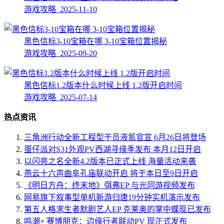
游戏攻略 2025-11-10
黑色信标3-10宝箱在哪 3-10宝箱位置揭秘
游戏攻略 2025-09-20
黑色信标1.2版本什么时候上线 1.2版开启时间
游戏攻略 2025-07-14
热点资讯
三角洲行动全新工程型干员液氮官宣 6月26日将登场
蛋仔派对S31外观PV西湖寻缘季发布 本月12日开启
以闪亮之名全新4.2版本已正式上线 海量活动来袭
燕云十六声曲阜孔庙联动开启 将于本日至9日开启
《明日方舟：终末地》弭弗EP 与光同游视频发布
网易旗下叙事型单机新游归唐19分钟实机演示发布
第五人格求生者默剧艺人EP 克莱奥的掌中蝶现已发布
鸣潮× 赛博朋克：边缘行者联动PV 现正式发布