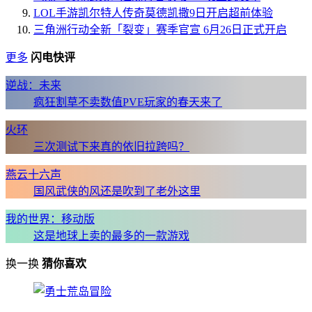
LOL手游凯尔特人传奇莫德凯撒9日开启超前体验
三角洲行动全新「裂变」赛季官宣 6月26日正式开启
更多
闪电快评
逆战：未来
疯狂割草不卖数值PVE玩家的春天来了
火环
三次测试下来真的依旧拉跨吗？
燕云十六声
国风武侠的风还是吹到了老外这里
我的世界：移动版
这是地球上卖的最多的一款游戏
换一换
猜你喜欢