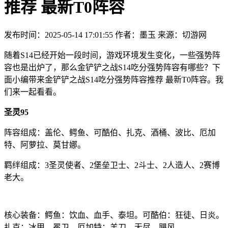
推荐 最新T0阵容
发布时间：2025-05-14 17:01:55
作者：墨玉
来源：切游网
随着S14已经开始一段时间，游戏环境发生变化，一些强势阵
容也是出炉了，那么金铲铲之战S14吃分强势阵容有哪些？下
面小编带来金铲铲之战S14吃分强势阵容推荐 最新T0阵容。我
们来一起看看。
圣灵95
阵容组成：盖伦、鳄鱼、可酷伯、扎克、酒桶、波比、厄加
特、阿萝拉、莫甘娜。
羁绊组成：3圣灵使者、2堡垒卫士、2斗士、2人造人、2赛博
老大。
核心装备：鳄鱼：饮血、血手、泰坦。可酷伯：狂徒、日炎。
扎克：冰甲、冕卫。厄加特：羊刀、无尽、飓风。