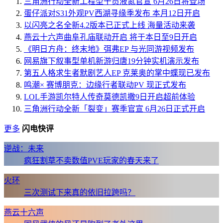
三角洲行动全新工程型干员液氮官宣 6月26日将登场
蛋仔派对S31外观PV西湖寻缘季发布 本月12日开启
以闪亮之名全新4.2版本已正式上线 海量活动来袭
燕云十六声曲阜孔庙联动开启 将于本日至9日开启
《明日方舟：终末地》弭弗EP 与光同游视频发布
网易旗下叙事型单机新游归唐19分钟实机演示发布
第五人格求生者默剧艺人EP 克莱奥的掌中蝶现已发布
鸣潮× 赛博朋克：边缘行者联动PV 现正式发布
LOL手游凯尔特人传奇莫德凯撒9日开启超前体验
三角洲行动全新「裂变」赛季官宣 6月26日正式开启
更多
闪电快评
逆战：未来
疯狂割草不卖数值PVE玩家的春天来了
火环
三次测试下来真的依旧拉跨吗？
燕云十六声