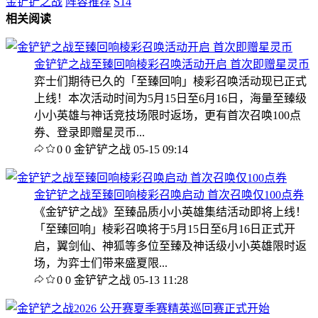
金铲铲之战
阵容推荐
S14
相关阅读
金铲铲之战至臻回响棱彩召唤活动开启 首次即赠星灵币
弈士们期待已久的「至臻回响」棱彩召唤活动现已正式
上线！本次活动时间为5月15日至6月16日，海量至臻级
小小英雄与神话竞技场限时返场，更有首次召唤100点
券、登录即赠星灵币...
0
0
金铲铲之战
05-15 09:14
金铲铲之战至臻回响棱彩召唤启动 首次召唤仅100点券
《金铲铲之战》至臻品质小小英雄集结活动即将上线！
「至臻回响」棱彩召唤将于5月15日至6月16日正式开
启，翼剑仙、神狐等多位至臻及神话级小小英雄限时返
场，为弈士们带来盛夏限...
0
0
金铲铲之战
05-13 11:28