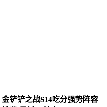
金铲铲之战S14吃分强势阵容