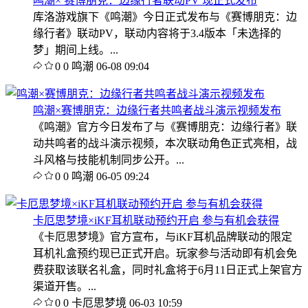
鸣潮× 赛博朋克：边缘行者联动PV 现正式发布
库洛游戏旗下《鸣潮》今日正式发布与《赛博朋克：边
缘行者》联动PV，联动内容将于3.4版本「未选择的
梦」期间上线。...
0
0
鸣潮
06-08 09:04
鸣潮×赛博朋克：边缘行者共鸣者战斗演示视频发布
《鸣潮》官方今日发布了与《赛博朋克：边缘行者》联
动共鸣者的战斗演示视频，本次联动角色正式亮相，战
斗风格与技能机制同步公开。...
0
0
鸣潮
06-05 09:24
卡厄思梦境×iKF耳机联动预约开启 参与有机会获得
《卡厄思梦境》官方宣布，与iKF耳机品牌联动的限定
耳机礼盒预约现已正式开启。玩家参与活动即有机会免
费获取该联名礼盒，同时礼盒将于6月11日正式上架官方
渠道开售。...
0
0
卡厄思梦境
06-03 10:59