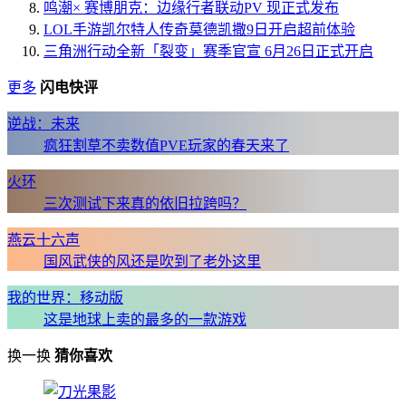
鸣潮× 赛博朋克：边缘行者联动PV 现正式发布
LOL手游凯尔特人传奇莫德凯撒9日开启超前体验
三角洲行动全新「裂变」赛季官宣 6月26日正式开启
更多
闪电快评
逆战：未来
疯狂割草不卖数值PVE玩家的春天来了
火环
三次测试下来真的依旧拉跨吗？
燕云十六声
国风武侠的风还是吹到了老外这里
我的世界：移动版
这是地球上卖的最多的一款游戏
换一换
猜你喜欢