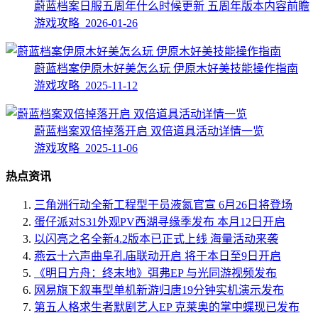
蔚蓝档案日服五周年什么时候更新 五周年版本内容前瞻
游戏攻略 2026-01-26
蔚蓝档案伊原木好美怎么玩 伊原木好美技能操作指南
游戏攻略 2025-11-12
蔚蓝档案双倍掉落开启 双倍道具活动详情一览
游戏攻略 2025-11-06
热点资讯
三角洲行动全新工程型干员液氮官宣 6月26日将登场
蛋仔派对S31外观PV西湖寻缘季发布 本月12日开启
以闪亮之名全新4.2版本已正式上线 海量活动来袭
燕云十六声曲阜孔庙联动开启 将于本日至9日开启
《明日方舟：终末地》弭弗EP 与光同游视频发布
网易旗下叙事型单机新游归唐19分钟实机演示发布
第五人格求生者默剧艺人EP 克莱奥的掌中蝶现已发布