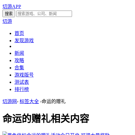
切游APP
切游
首页
发现游戏
新闻
攻略
合集
游戏版号
测试表
排行榜
切游网
›
标签大全
›
命运的赠礼
命运的赠礼
相关内容