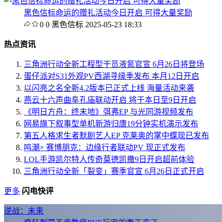
黑色信标命运的赠礼活动今日开启 可得大量奖励
0
0
黑色信标
2025-05-23 18:33
热点资讯
三角洲行动全新工程型干员液氮官宣 6月26日将登场
蛋仔派对S31外观PV西湖寻缘季发布 本月12日开启
以闪亮之名全新4.2版本已正式上线 海量活动来袭
燕云十六声曲阜孔庙联动开启 将于本日至9日开启
《明日方舟：终末地》弭弗EP 与光同游视频发布
网易旗下叙事型单机新游归唐19分钟实机演示发布
第五人格求生者默剧艺人EP 克莱奥的掌中蝶现已发布
鸣潮× 赛博朋克：边缘行者联动PV 现正式发布
LOL手游凯尔特人传奇莫德凯撒9日开启超前体验
三角洲行动全新「裂变」赛季官宣 6月26日正式开启
更多
闪电快评
逆战：未来