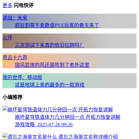
更多
闪电快评
逆战：未来
疯狂割草不卖数值PVE玩家的春天来了
火环
三次测试下来真的依旧拉跨吗？
燕云十六声
国风武侠的风还是吹到了老外这里
我的世界：移动版
这是地球上卖的最多的一款游戏
小编推荐
崩坏星穹铁道体力几分钟回一点 开拓力恢复讲解
游戏攻略 2025-07-26 09:26