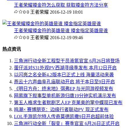
王者荣耀摸金符怎么获取 获取摸金符方法分享
0
0
王者荣耀
2016-12-19 10:01
王者荣耀摸金符的英雄是谁 摸金指定英雄是谁
0
0
王者荣耀
2016-12-19 09:46
热点资讯
三角洲行动全新工程型干员液氮官宣 6月26日将登场
蛋仔派对S31外观PV西湖寻缘季发布 本月12日开启
以闪亮之名全新4.2版本已正式上线 海量活动来袭
燕云十六声曲阜孔庙联动开启 将于本日至9日开启
《明日方舟：终末地》弭弗EP 与光同游视频发布
网易旗下叙事型单机新游归唐19分钟实机演示发布
第五人格求生者默剧艺人EP 克莱奥的掌中蝶现已发布
鸣潮× 赛博朋克：边缘行者联动PV 现正式发布
LOL手游凯尔特人传奇莫德凯撒9日开启超前体验
三角洲行动全新「裂变」赛季官宣 6月26日正式开启