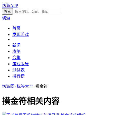
切游APP
切游
首页
发现游戏
新闻
攻略
合集
游戏版号
测试表
排行榜
切游网
›
标签大全
›
摸金符
摸金符
相关内容