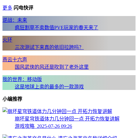
更多
闪电快评
逆战：未来
疯狂割草不卖数值PVE玩家的春天来了
火环
三次测试下来真的依旧拉跨吗？
燕云十六声
国风武侠的风还是吹到了老外这里
我的世界：移动版
这是地球上卖的最多的一款游戏
小编推荐
崩坏星穹铁道体力几分钟回一点 开拓力恢复讲解
游戏攻略 2025-07-26 09:26