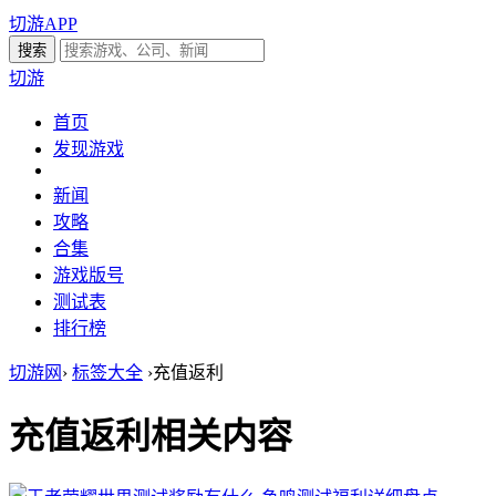
切游APP
切游
首页
发现游戏
新闻
攻略
合集
游戏版号
测试表
排行榜
切游网
›
标签大全
›
充值返利
充值返利
相关内容