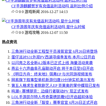
CF手游麒麟贺岁有充值返利活动吗 返利比例介绍
0
0
游戏新闻
2016-12-27 14:13
CF手游周年庆有充值返利活动吗 是什么时候
0
0
游戏攻略
2016-12-07 11:50
热点资讯
三角洲行动全新工程型干员液氮官宣 6月26日将登场
蛋仔派对S31外观PV西湖寻缘季发布 本月12日开启
以闪亮之名全新4.2版本已正式上线 海量活动来袭
燕云十六声曲阜孔庙联动开启 将于本日至9日开启
《明日方舟：终末地》弭弗EP 与光同游视频发布
网易旗下叙事型单机新游归唐19分钟实机演示发布
第五人格求生者默剧艺人EP 克莱奥的掌中蝶现已发布
鸣潮× 赛博朋克：边缘行者联动PV 现正式发布
LOL手游凯尔特人传奇莫德凯撒9日开启超前体验
三角洲行动全新「裂变」赛季官宣 6月26日正式开启