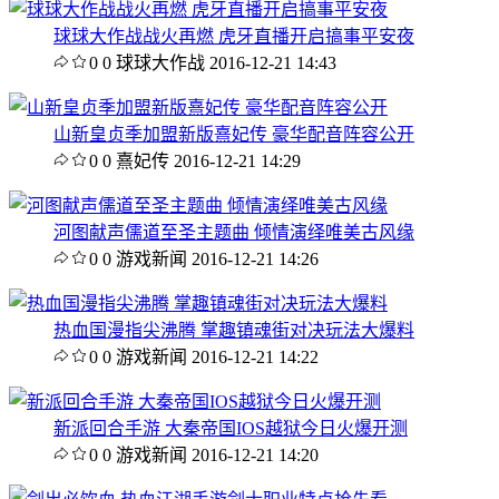
球球大作战战火再燃 虎牙直播开启搞事平安夜
0
0
球球大作战
2016-12-21 14:43
山新皇贞季加盟新版熹妃传 豪华配音阵容公开
0
0
熹妃传
2016-12-21 14:29
河图献声儒道至圣主题曲 倾情演绎唯美古风缘
0
0
游戏新闻
2016-12-21 14:26
热血国漫指尖沸腾 掌趣镇魂街对决玩法大爆料
0
0
游戏新闻
2016-12-21 14:22
新派回合手游 大秦帝国IOS越狱今日火爆开测
0
0
游戏新闻
2016-12-21 14:20