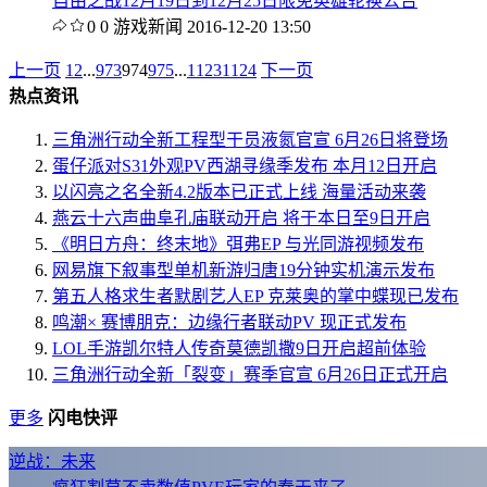
自由之战12月19日到12月25日限免英雄轮换公告
0
0
游戏新闻
2016-12-20 13:50
上一页
1
2
...
973
974
975
...
1123
1124
下一页
热点资讯
三角洲行动全新工程型干员液氮官宣 6月26日将登场
蛋仔派对S31外观PV西湖寻缘季发布 本月12日开启
以闪亮之名全新4.2版本已正式上线 海量活动来袭
燕云十六声曲阜孔庙联动开启 将于本日至9日开启
《明日方舟：终末地》弭弗EP 与光同游视频发布
网易旗下叙事型单机新游归唐19分钟实机演示发布
第五人格求生者默剧艺人EP 克莱奥的掌中蝶现已发布
鸣潮× 赛博朋克：边缘行者联动PV 现正式发布
LOL手游凯尔特人传奇莫德凯撒9日开启超前体验
三角洲行动全新「裂变」赛季官宣 6月26日正式开启
更多
闪电快评
逆战：未来